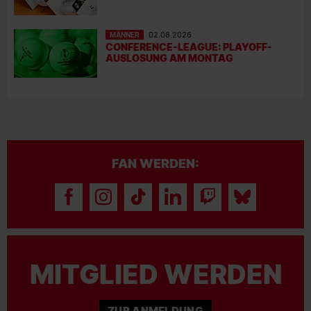
MÄNNER
02.08.2026
CONFERENCE-LEAGUE: PLAYOFF-
AUSLOSUNG AM MONTAG
FAN WERDEN:
MITGLIED WERDEN
ZUR ANMELDUNG