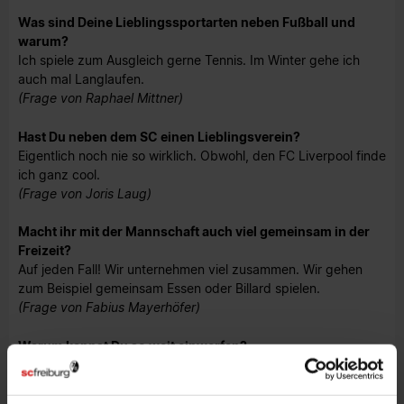
Was sind Deine Lieblingssportarten neben Fußball und
warum?
Ich spiele zum Ausgleich gerne Tennis. Im Winter gehe ich
auch mal Langlaufen.
(Frage von Raphael Mittner)
Hast Du neben dem SC einen Lieblingsverein?
Eigentlich noch nie so wirklich. Obwohl, den FC Liverpool finde
ich ganz cool.
(Frage von Joris Laug)
Macht ihr mit der Mannschaft auch viel gemeinsam in der
Freizeit?
Auf jeden Fall! Wir unternehmen viel zusammen. Wir gehen
zum Beispiel gemeinsam Essen oder Billard spielen.
(Frage von Fabius Mayerhöfer)
Warum kannst Du so weit einwerfen?
Ich habe das noch nie speziell trainiert. Vincenzo Grifo wirft
auch richtig weit, wir haben aber noch nie ein Wettwerfen
gemacht.