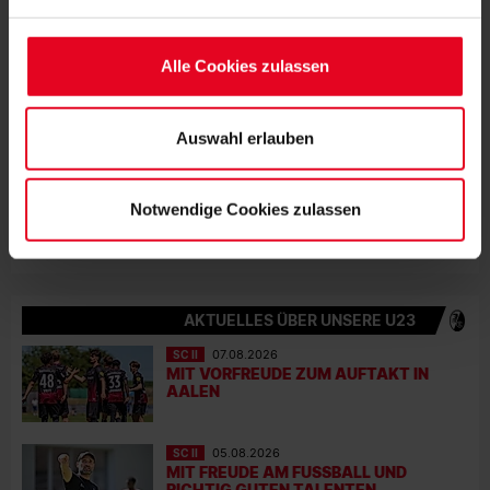
unbedingt erforderliche Cookies eingesetzt. Ihre etwaig
erteilten Einwilligungen können Sie jederzeit widerrufen.
Alle Cookies zulassen
Weitere Informationen entnehmen Sie bitte unserer
Datenschutzerklärung
und unserem
Impressum
."
Auswahl erlauben
Notwendige Cookies zulassen
AKTUELLES ÜBER UNSERE U23
SC II
07.08.2026
MIT VORFREUDE ZUM AUFTAKT IN
AALEN
SC II
05.08.2026
MIT FREUDE AM FUSSBALL UND R
ICHTIG GUTEN TALENTEN