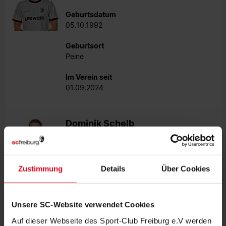
Geburtsdatum
05.10.1992
Geburtsort
Peine
Im Verein seit
01.09.2024
Dominik Schelb
Teamorganisator
Geburtsdatum
Zustimmung
Details
Über Cookies
21.09.1995
Geburtsort
Freiburg
Unsere SC-Website verwendet Cookies
Auf dieser Webseite des Sport-Club Freiburg e.V werden
Im Verein seit