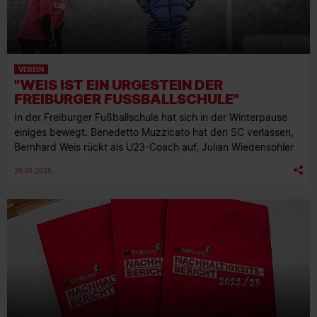
VEREIN
"WEIS IST EIN URGESTEIN DER
FREIBURGER FUSSBALLSCHULE"
In der Freiburger Fußballschule hat sich in der Winterpause
einiges bewegt. Benedetto Muzzicato hat den SC verlassen,
Bernhard Weis rückt als U23-Coach auf, Julian Wiedensohler
übernimmt die U19. Andreas Steiert, Leiter der Freiburger
20.01.2025
Fußballschule, und der Sportliche Leiter, Martin Schweizer,
sprechen über die Wechsel und die sportliche
Zwischenbilanz.