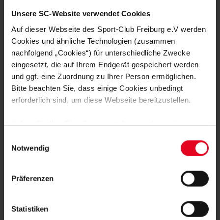
Unsere SC-Website verwendet Cookies
Auf dieser Webseite des Sport-Club Freiburg e.V werden
Cookies und ähnliche Technologien (zusammen
nachfolgend „Cookies“) für unterschiedliche Zwecke
eingesetzt, die auf Ihrem Endgerät gespeichert werden
und ggf. eine Zuordnung zu Ihrer Person ermöglichen.
Bitte beachten Sie, dass einige Cookies unbedingt
erforderlich sind, um diese Webseite bereitzustellen.
Sofern Sie Ihre Einwilligung erteilen, werden weitere
Cookies eingesetzt mittels derer auch personenbezogene
Einwilligungsauswahl
Daten von Ihnen (z.B. persönlichen Identifikatoren oder
Notwendig
IP-Adressen) verarbeitet werden. Durch Klicken auf den
„Alle Cookies zulassen“-Button stimmen Sie der
Präferenzen
Speicherung aller aufgeführten Cookies und der
entsprechenden Verarbeitung Ihrer personenbezogenen
Daten für die unten jeweils angegebene Zwecke gem. §
Statistiken
25 Abs. 1 TDDDG, Art. 6 Abs. 1 lit. a DSGVO zu. Sie