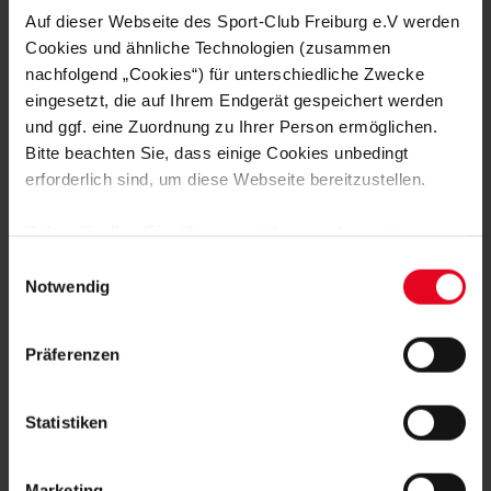
Auf dieser Webseite des Sport-Club Freiburg e.V werden
Isabel Betz
Cookies und ähnliche Technologien (zusammen
nachfolgend „Cookies“) für unterschiedliche Zwecke
Foto: Achim Keller
eingesetzt, die auf Ihrem Endgerät gespeichert werden
und ggf. eine Zuordnung zu Ihrer Person ermöglichen.
Bitte beachten Sie, dass einige Cookies unbedingt
erforderlich sind, um diese Webseite bereitzustellen.
Sofern Sie Ihre Einwilligung erteilen, werden weitere
MEHR NEWS
Cookies eingesetzt mittels derer auch personenbezogene
Einwilligungsauswahl
MÄNNER
08.08.2026
Daten von Ihnen (z.B. persönlichen Identifikatoren oder
Notwendig
SC GEWINNT GEWINNT BEIDE TESTS
IP-Adressen) verarbeitet werden. Durch Klicken auf den
GEGEN STRASSBURG
„Alle Cookies zulassen“-Button stimmen Sie der
Präferenzen
Speicherung aller aufgeführten Cookies und der
MÄNNER
08.08.2026
entsprechenden Verarbeitung Ihrer personenbezogenen
SPORT-CLUB GEWINNT DEN
TRAININGSPLATZ-TEST
Daten für die unten jeweils angegebene Zwecke gem. §
Statistiken
25 Abs. 1 TDDDG, Art. 6 Abs. 1 lit. a DSGVO zu. Sie
können auch eine eigene Auswahl treffen und diese durch
MÄNNER
07.08.2026
Marketing