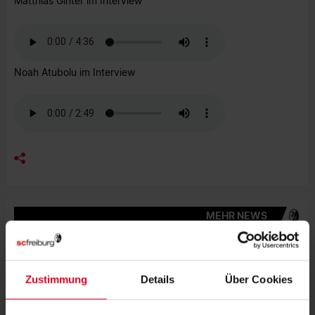
Matthias Ginter im Interview
Noah Atubolu im Interview
MEHR NEWS
FRAUEN & MÄDCHEN
07.08.2026
LISA KARL ALS KAPITÄNIN BESTÄTIGT
Zustimmung
Details
Über Cookies
FRAUEN & MÄDCHEN
06.08.2026
DOPPELTE PREMIERE: BRUNOLD UND