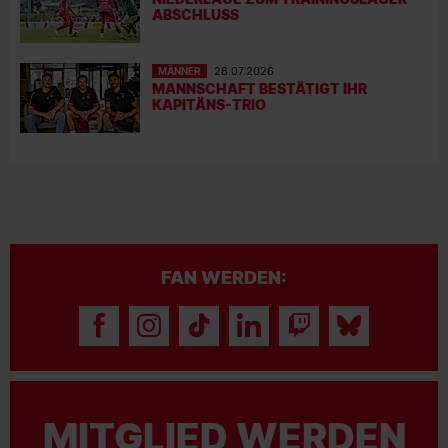
ABSCHLUSS
MÄNNER
28.07.2026
MANNSCHAFT BESTÄTIGT IHR
KAPITÄNS-TRIO
FAN WERDEN:
MITGLIED WERDEN