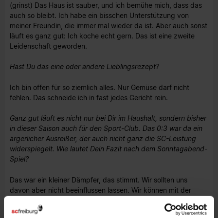
(grinst) Das Haus ist sauber, und ich bemühe mich, dass das
auch so bleibt. Ich habe ein bisschen Unterstützung von
meiner Freundin, die immer mal wieder da ist. Aber auch sonst
läuft es ganz gut: Ich koche echt gern. Das ist eine zweite
Leidenschaft geworden.
Hast Du das eine oder andere Lieblingsrezept?
Ich bin offen für so ziemlich alles. Nur Gemüse darf nicht
fehlen. Das schneide ich in fast jedes Gericht rein.
Ganz gut läuft es nicht nur bei Dir im Haushalt, sondern bisher
in dieser Saison auch für den Sport-Club. Das 0:3 war da ein
ärgerlicher Ausreißer, der auch nicht ganz die SC-Leistung
widerspiegelt. Wie lautet Dein Fazit nach dem Sonntagabend-
Spiel?
Das war ein kleiner Dämpfer, das stimmt. Wir sollten uns
davon aber nicht beeinflussen lassen. Wir können mit der
Leistung bis jetzt ganz zufrieden sein. Gleichzeitig wollen wir
natürlich mehr. Deswegen wollen wir weiter versuchen, Punkte