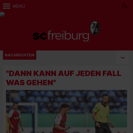
MENÜ
NACHRICHTEN
"DANN KANN AUF JEDEN FALL
WAS GEHEN"