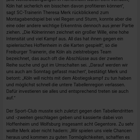
Köln hat sicherlich ein bisschen davon profitieren können“,
sagt SC-Trainerin Theresa Merk rückblickend zum
Montagabendspiel bei viel Regen und Sturm, konnte aber die
eine oder andere wichtige Erkenntnis dennoch aus jener Partie
ziehen. „Die Kölnerinnen zeichnet ein großer Wille, eine hohe
Intensität und viel Kampf aus. All das hat ihnen gegen ein
spielerisches Hoffenheim in die Karten gespielt“, so die
Freiburger Trainerin, die Köln als zielstrebiges Team
bezeichnet, das auch oft die Abschlüsse aus der zweiten
Reihe suche und gut im Umschalten sei. „Darauf werden wir
uns auch am Sonntag gefasst machen“, bestätigt Merk und
betont: „Köln will nichts mit dem Abstiegskampf zu tun haben
und möglichst schnell die untere Tabellenregion verlassen.
Dafür investieren sie alles und entsprechend treten sie auch
auf.“
Der Sport-Club musste sich zuletzt gegen den Tabellendritten
und -zweiten geschlagen geben und kassierte dabei von
Hoffenheim und Wolfsburg insgesamt acht Gegentore. Zu sehr
wollte Merk aber nicht hadern: „Wir spielen uns viele Chancen
heraus und kommen zu guten Tormöglichkeiten, schaffen es