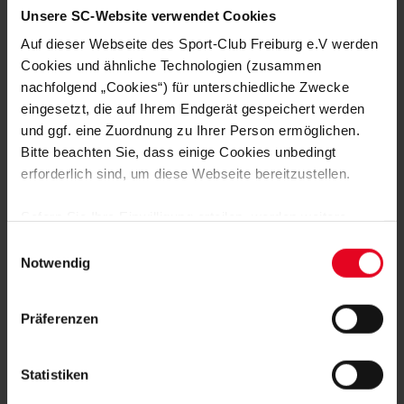
Keine Optionen sind Kim Fellhauer (Knieverletzung), Svenja
Unsere SC-Website verwendet Cookies
Fölmli (Kreuzbandriss) und Leela Egli (Fußverletzung) sowie
Meret Felde, die sich nach der Geburt ihres ersten Kindes in
Auf dieser Webseite des Sport-Club Freiburg e.V werden
Mutterschutz befindet.
Cookies und ähnliche Technologien (zusammen
nachfolgend „Cookies“) für unterschiedliche Zwecke
Niklas Batsch
eingesetzt, die auf Ihrem Endgerät gespeichert werden
und ggf. eine Zuordnung zu Ihrer Person ermöglichen.
Foto: Achim Keller
Bitte beachten Sie, dass einige Cookies unbedingt
erforderlich sind, um diese Webseite bereitzustellen.
Sofern Sie Ihre Einwilligung erteilen, werden weitere
Cookies eingesetzt mittels derer auch personenbezogene
Einwilligungsauswahl
Daten von Ihnen (z.B. persönlichen Identifikatoren oder
Notwendig
MEHR NEWS
IP-Adressen) verarbeitet werden. Durch Klicken auf den
FRAUEN & MÄDCHEN
06.08.2026
„Alle Cookies zulassen“-Button stimmen Sie der
DOPPELTE PREMIERE: BRUNOLD UND
Präferenzen
Speicherung aller aufgeführten Cookies und der
VINCZE TREFFEN BEIM TEST
entsprechenden Verarbeitung Ihrer personenbezogenen
Daten für die unten jeweils angegebene Zwecke gem. §
Statistiken
FRAUEN & MÄDCHEN
05.08.2026
25 Abs. 1 TDDDG, Art. 6 Abs. 1 lit. a DSGVO zu. Sie
VIER SCHWEIZERINNEN IN