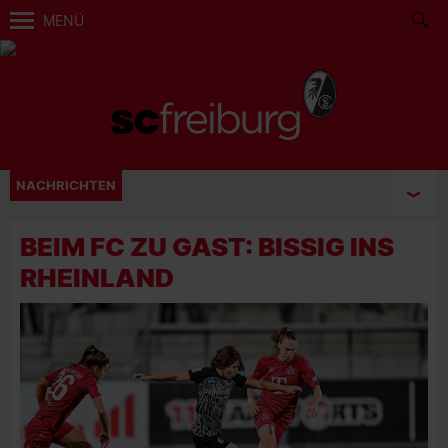
MENÜ
NACHRICHTEN
BEIM FC ZU GAST: BISSIG INS
RHEINLAND