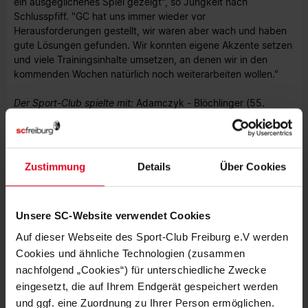
ein ausgeglichenes Spiel gezeigt", so Jungkeit nach
Schlusspfiff. "GC hat uns immer wieder vor
Herausforderungen gestellt, wir waren aber wach und haben
gute Lösungen gefunden. Wir konnten eigene Akzente setzen
und viele Trainingsinhalte umsetzen, an denen wir in den
kommenden Wochen natürlich noch weiterarbeiten wollen."
Der Sport-Club spielte mit:
Adamczyk - Blöchlinger (55.
Wunderlich), Volpert (46. Maas), Ezebinyuo, Heck (70.
Sadikou) - Scholle (55. Traore), Simmen, Schmit - Scherer,
Lorenz (70. Rummel), Schick
Zustimmung
Details
Über Cookies
Niklas Batsch
Foto: SC Freiburg (Archivbild)
Unsere SC-Website verwendet Cookies
Auf dieser Webseite des Sport-Club Freiburg e.V werden
Cookies und ähnliche Technologien (zusammen
nachfolgend „Cookies“) für unterschiedliche Zwecke
eingesetzt, die auf Ihrem Endgerät gespeichert werden
und ggf. eine Zuordnung zu Ihrer Person ermöglichen.
MEHR NEWS