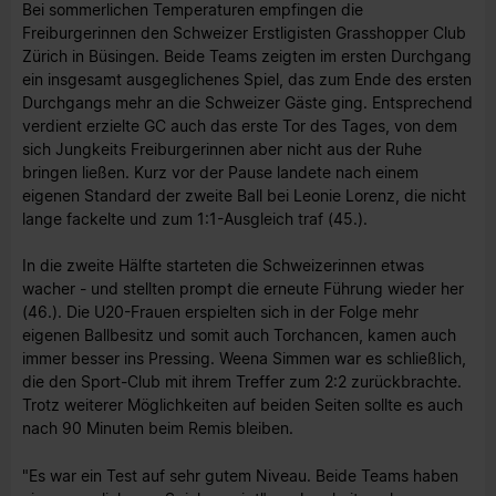
Bei sommerlichen Temperaturen empfingen die
Freiburgerinnen den Schweizer Erstligisten Grasshopper Club
Zürich in Büsingen. Beide Teams zeigten im ersten Durchgang
ein insgesamt ausgeglichenes Spiel, das zum Ende des ersten
Durchgangs mehr an die Schweizer Gäste ging. Entsprechend
verdient erzielte GC auch das erste Tor des Tages, von dem
sich Jungkeits Freiburgerinnen aber nicht aus der Ruhe
bringen ließen. Kurz vor der Pause landete nach einem
eigenen Standard der zweite Ball bei Leonie Lorenz, die nicht
lange fackelte und zum 1:1-Ausgleich traf (45.).
In die zweite Hälfte starteten die Schweizerinnen etwas
wacher - und stellten prompt die erneute Führung wieder her
(46.). Die U20-Frauen erspielten sich in der Folge mehr
eigenen Ballbesitz und somit auch Torchancen, kamen auch
immer besser ins Pressing. Weena Simmen war es schließlich,
die den Sport-Club mit ihrem Treffer zum 2:2 zurückbrachte.
Trotz weiterer Möglichkeiten auf beiden Seiten sollte es auch
nach 90 Minuten beim Remis bleiben.
"Es war ein Test auf sehr gutem Niveau. Beide Teams haben