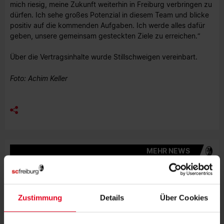
mich riesig, meine Zukunft weiterhin in Freiburg verbringen zu
dürfen. Ich sehe großes Potenzial in diesem Team und blicke
positiv auf die kommenden Aufgaben. Ich werde alles dafür
geben, unsere gemeinsam gesteckten Ziele zu erreichen.“
Über die Vertragsinhalte wurde Stillschweigen vereinbart.
Foto: Achim Keller
MEHR NEWS
FRAUEN & MÄDCHEN
07.08.2026
LISA KARL ALS KAPITÄNIN BESTÄTIGT
Zustimmung
Details
Über Cookies
FRAUEN & MÄDCHEN
06.08.2026
DOPPELTE PREMIERE: BRUNOLD UND