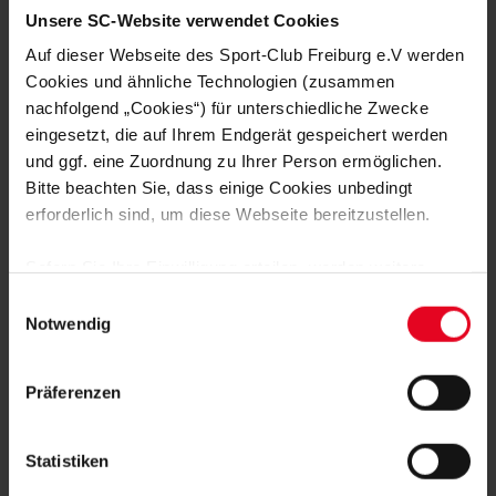
VINCZE TREFFEN BEIM TEST
Unsere SC-Website verwendet Cookies
Auf dieser Webseite des Sport-Club Freiburg e.V werden
FRAUEN & MÄDCHEN
05.08.2026
Cookies und ähnliche Technologien (zusammen
VIER SCHWEIZERINNEN IN
nachfolgend „Cookies“) für unterschiedliche Zwecke
ÖSTERREICH – EIN INTERVIEW
eingesetzt, die auf Ihrem Endgerät gespeichert werden
und ggf. eine Zuordnung zu Ihrer Person ermöglichen.
FRAUEN & MÄDCHEN
01.08.2026
Bitte beachten Sie, dass einige Cookies unbedingt
BORBÁLA VINCZE VERSTÄRKT DEN
SPORT-CLUB
erforderlich sind, um diese Webseite bereitzustellen.
Sofern Sie Ihre Einwilligung erteilen, werden weitere
FRAUEN & MÄDCHEN
31.07.2026
SC-FRAUEN SIND IN SCHRUNS
Cookies eingesetzt mittels derer auch personenbezogene
Einwilligungsauswahl
ANGEKOMMEN
Daten von Ihnen (z.B. persönlichen Identifikatoren oder
Notwendig
IP-Adressen) verarbeitet werden. Durch Klicken auf den
„Alle Cookies zulassen“-Button stimmen Sie der
FRAUEN & MÄDCHEN
28.07.2026
KANTERSIEG IM TEST GEGEN DEN FC
Präferenzen
Speicherung aller aufgeführten Cookies und der
ZÜRICH
entsprechenden Verarbeitung Ihrer personenbezogenen
Daten für die unten jeweils angegebene Zwecke gem. §
Statistiken
25 Abs. 1 TDDDG, Art. 6 Abs. 1 lit. a DSGVO zu. Sie