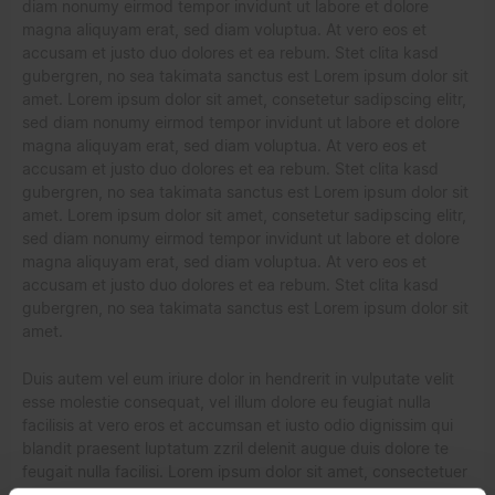
diam nonumy eirmod tempor invidunt ut labore et dolore
magna aliquyam erat, sed diam voluptua. At vero eos et
accusam et justo duo dolores et ea rebum. Stet clita kasd
gubergren, no sea takimata sanctus est Lorem ipsum dolor sit
amet. Lorem ipsum dolor sit amet, consetetur sadipscing elitr,
sed diam nonumy eirmod tempor invidunt ut labore et dolore
magna aliquyam erat, sed diam voluptua. At vero eos et
accusam et justo duo dolores et ea rebum. Stet clita kasd
gubergren, no sea takimata sanctus est Lorem ipsum dolor sit
amet. Lorem ipsum dolor sit amet, consetetur sadipscing elitr,
sed diam nonumy eirmod tempor invidunt ut labore et dolore
magna aliquyam erat, sed diam voluptua. At vero eos et
accusam et justo duo dolores et ea rebum. Stet clita kasd
gubergren, no sea takimata sanctus est Lorem ipsum dolor sit
amet.
Duis autem vel eum iriure dolor in hendrerit in vulputate velit
esse molestie consequat, vel illum dolore eu feugiat nulla
facilisis at vero eros et accumsan et iusto odio dignissim qui
blandit praesent luptatum zzril delenit augue duis dolore te
feugait nulla facilisi. Lorem ipsum dolor sit amet, consectetuer
adipiscing elit, sed diam nonummy nibh euismod tincidunt ut