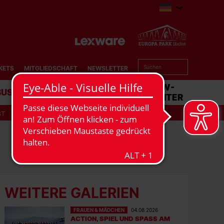
KETS
MITGLIEDSCHAFT
NEWSLETTER
BUSINESS
STADION
MATCHCENTER
ST
WEITERE GALERIEN
FRAUEN & MÄDCHEN
04.08.2026
ACTION, SPIEL UND SPASS AM G