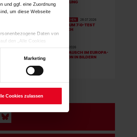
EINE ABKÜHLUNG
en und ggf. eine Zuordnung
 sind, um diese Webseite
FRAUEN & MÄDCHEN
28.07.2026
DIE BILDER ZUM 7:0-TEST
GEGEN ZÜRICH
 personenbezogene Daten von
 auf den „Alle Cookies
VEREIN
28.07.2026
enden Verarbeitung Ihrer
DER RASENTAUSCH IM EUROPA-
 Art. 6 Abs. 1 lit. a DSGVO
PARK STADION IN BILDERN
Marketing
lauben“-Button bestätigen.
setzt. Ihre etwaig erteilten
serer
lle Cookies zulassen