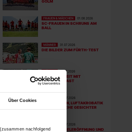
OLM
FRAUEN & MÄDCHEN
01.08.2026
SC-FRAUEN IN SCHRUNS AM
BALL
MÄNNER
31.07.2026
DIE BILDER ZUM FÜRTH-TEST
MÄNNER
31.07.2026
LETZTE EINHEIT MIT
TRAININGSGAST
MÄNNER
30.07.2026
Über Cookies
SPIELFORMEN, LUFTAKROBATIK
UND FRÖHLICHE GESICHTER
MÄNNER
29.07.2026
n (zusammen nachfolgend
SPRINTS, SPIELERÖFFNUNG UND