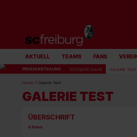
AKTUELL
TEAMS
FANS
VEREI
PRESSEABTEILUNG
TESTSEITE DAVID
GALERIE TEST
Home
Galerie Test
GALERIE TEST
ÜBERSCHRIFT
0 Fotos