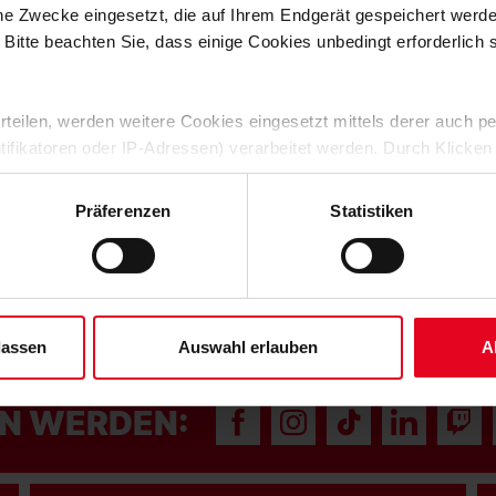
che Zwecke eingesetzt, die auf Ihrem Endgerät gespeichert werd
 Bitte beachten Sie, dass einige Cookies unbedingt erforderlich
 erteilen, werden weitere Cookies eingesetzt mittels derer auch
ntifikatoren oder IP-Adressen) verarbeitet werden. Durch Klicken
 der Speicherung aller aufgeführten Cookies und der entsprech
 die unten jeweils angegebene Zwecke gem. § 25 Abs. 1 TDDDG,
Präferenzen
Statistiken
ene Auswahl treffen und diese durch Klicken auf den „Auswahl er
es“ auswählen, werden nur unbedingt erforderliche Cookies einge
derzeit widerrufen. Weitere Informationen entnehmen Sie bitte un
 unserem
Impressum
."
lassen
Auswahl erlauben
A
N WERDEN: