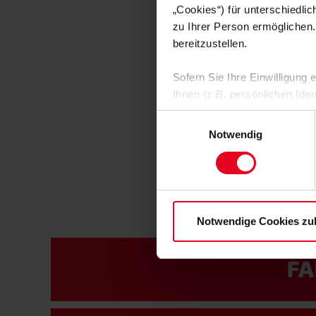
„Cookies“) für unterschiedli
zu Ihrer Person ermöglichen.
bereitzustellen.
Sofern Sie Ihre Einwilligung
Ihnen (z.B. persönlichen Ide
zulassen“-Button stimmen Sie
Einwilligungsauswahl
personenbezogenen Daten für
Notwendig
zu. Sie können auch eine eig
Soweit Sie „Notwendige Cooki
Einwilligungen können Sie je
Datenschutzerklärung
und
Notwendige Cookies zu
FA