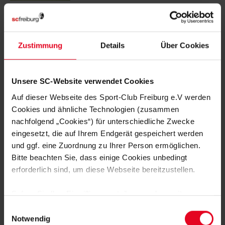
SC II
07.08.2026
MIT VORFREUDE ZUM AUFTAKT IN
AALEN
Zustimmung
Details
Über Cookies
FRAUEN & MÄDCHEN
07.08.2026
LISA KARL ALS KAPITÄNIN BESTÄTIGT
Unsere SC-Website verwendet Cookies
Auf dieser Webseite des Sport-Club Freiburg e.V werden
FRAUEN & MÄDCHEN
06.08.2026
Cookies und ähnliche Technologien (zusammen
DOPPELTE PREMIERE: BRUNOLD UND
nachfolgend „Cookies“) für unterschiedliche Zwecke
VINCZE TREFFEN BEIM TEST
eingesetzt, die auf Ihrem Endgerät gespeichert werden
und ggf. eine Zuordnung zu Ihrer Person ermöglichen.
Bitte beachten Sie, dass einige Cookies unbedingt
erforderlich sind, um diese Webseite bereitzustellen.
BILDERGALERIEN
FRAUEN & MÄDCHEN
06.08.2026
Sofern Sie Ihre Einwilligung erteilen, werden weitere
DIE BILDER ZUM 2:1-TESTSPIEL-
ERFOLG GEGEN NÜRNBERG
Cookies eingesetzt mittels derer auch personenbezogene
Einwilligungsauswahl
Daten von Ihnen (z.B. persönlichen Identifikatoren oder
Notwendig