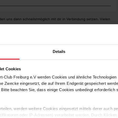
en uns dann schnellstmöglich mit dir in Verbindung setzen. Vielen
Details
et Cookies
rt-Club Freiburg e.V werden Cookies und ähnliche Technologie
che Zwecke eingesetzt, die auf Ihrem Endgerät gespeichert werd
 Bitte beachten Sie, dass einige Cookies unbedingt erforderlich
 erteilen, werden weitere Cookies eingesetzt mittels derer auch
ntifikatoren oder IP-Adressen) verarbeitet werden. Durch Klicken