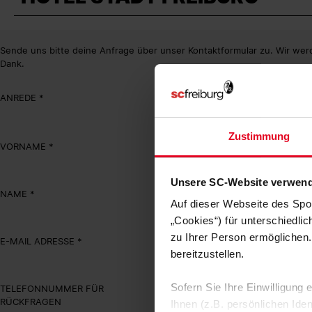
Sende uns bitte deine Anfrage über unser Kontaktformular zu. Wir werd
Dank.
ANREDE
Zustimmung
VORNAME
Unsere SC-Website verwend
NAME
Auf dieser Webseite des Spo
„Cookies“) für unterschiedli
zu Ihrer Person ermöglichen.
E-MAIL ADRESSE
bereitzustellen.
Sofern Sie Ihre Einwilligung
TELEFONNUMMER FÜR
RÜCKFRAGEN
Ihnen (z.B. persönlichen Ide