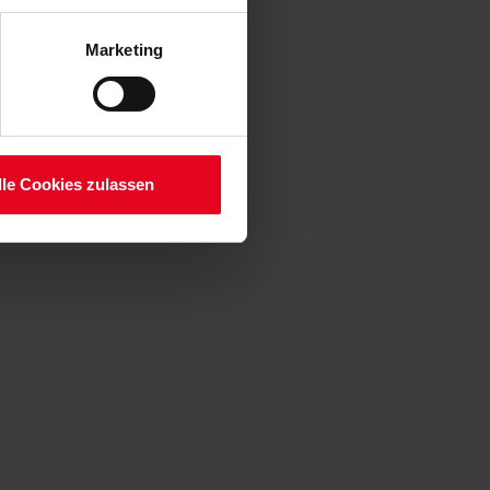
enden Verarbeitung Ihrer
 Art. 6 Abs. 1 lit. a DSGVO
Marketing
lauben“-Button bestätigen.
setzt. Ihre etwaig erteilten
serer
lle Cookies zulassen