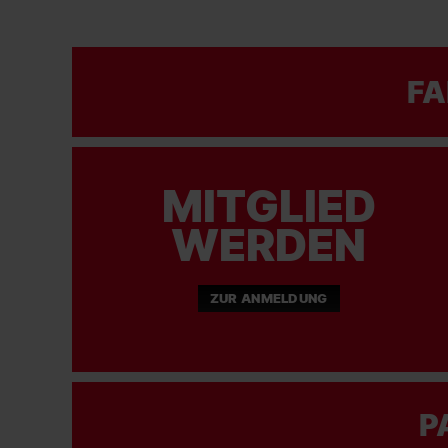
FA
MITGLIED
WERDEN
ZUR ANMELDUNG
P