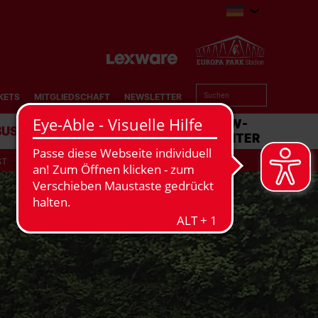
KETS
MITGLIEDSCHAFT
NEWSLETTER
BUSINESS
STADION
MATCHCENTER
ST