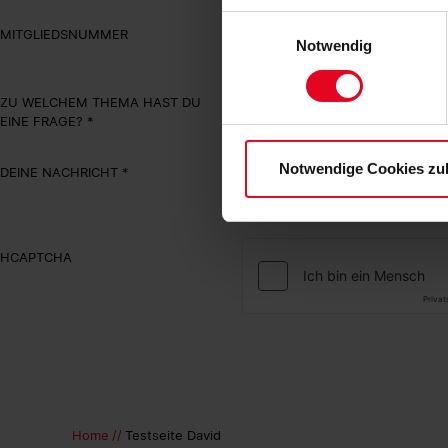
zulassen“-Button stimmen Sie
Einwilligungsauswahl
MITGLIEDSNUMMER
personenbezogenen Daten für
Notwendig
zu. Sie können auch eine eig
Soweit Sie „Notwendige Cooki
ZU WELCHEM THEMA HAST DU
Einwilligungen können Sie je
EINE FRAGE?
Datenschutzerklärung
und
Notwendige Cookies zu
DEINE NACHRICHT
HCAPTCHA
Home
Testseite David