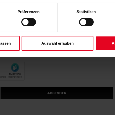
 der Speicherung aller aufgeführten Cookies und der entsprech
 die unten jeweils angegebene Zwecke gem. § 25 Abs. 1 TDDDG,
Präferenzen
Statistiken
ene Auswahl treffen und diese durch Klicken auf den „Auswahl er
es“ auswählen, werden nur unbedingt erforderliche Cookies einge
derzeit widerrufen. Weitere Informationen entnehmen Sie bitte un
 unserem
Impressum
."
lassen
Auswahl erlauben
A
ABSENDEN