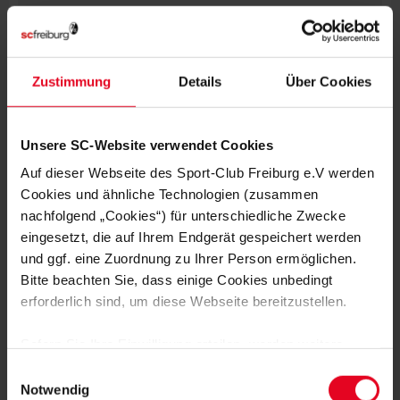
Kapitänsnachfolger Christian Günter gar
98-mal. Strategisches Denken war dabei
schon zu Schusters aktiven Zeiten ein
herausragendes Merkmal des Spielers
Zustimmung
Details
Über Cookies
und jetzigen Nachfolgers von Christian
Streich.
Unsere SC-Website verwendet Cookies
Auf dieser Webseite des Sport-Club Freiburg e.V werden
Cookies und ähnliche Technologien (zusammen
SC-AKTUELL
nachfolgend „Cookies“) für unterschiedliche Zwecke
eingesetzt, die auf Ihrem Endgerät gespeichert werden
MÄNNER
03.08.2026
CONFERENCE-LEAGUE-PLAYOFFS
und ggf. eine Zuordnung zu Ihrer Person ermöglichen.
GEGEN HELSINKI ODER MOTHERWELL
Bitte beachten Sie, dass einige Cookies unbedingt
erforderlich sind, um diese Webseite bereitzustellen.
MÄNNER
02.08.2026
CONFERENCE-LEAGUE: PLAYOFF-
Sofern Sie Ihre Einwilligung erteilen, werden weitere
AUSLOSUNG AM MONTAG
Cookies eingesetzt mittels derer auch personenbezogene
Einwilligungsauswahl
Daten von Ihnen (z.B. persönlichen Identifikatoren oder
Notwendig
MÄNNER
02.08.2026