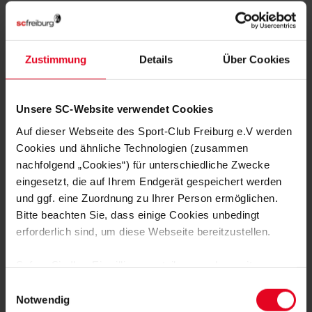
Abschließend wird es eine Informations- und
Diskussionsveranstaltung des Sport-Club geben, in der die
Ergebnisse des gesamten Dialogprozesses vorgestellt und
diskutiert werden sollen.
Zustimmung
Details
Über Cookies
Unsere SC-Website verwendet Cookies
Auf dieser Webseite des Sport-Club Freiburg e.V werden
Cookies und ähnliche Technologien (zusammen
MEHR NEWS
nachfolgend „Cookies“) für unterschiedliche Zwecke
EFOOTBALL
06.08.2026
eingesetzt, die auf Ihrem Endgerät gespeichert werden
BEWEGUNG, MEDIENBILDUNG UND
und ggf. eine Zuordnung zu Ihrer Person ermöglichen.
EFOOTBALL
Bitte beachten Sie, dass einige Cookies unbedingt
erforderlich sind, um diese Webseite bereitzustellen.
VEREIN
31.07.2026
JUBILÄUMSABEND MIT STREICH UND
SCHUHPLATTLERN
Sofern Sie Ihre Einwilligung erteilen, werden weitere
Cookies eingesetzt mittels derer auch personenbezogene
Einwilligungsauswahl
Daten von Ihnen (z.B. persönlichen Identifikatoren oder
Notwendig
VEREIN
30.07.2026