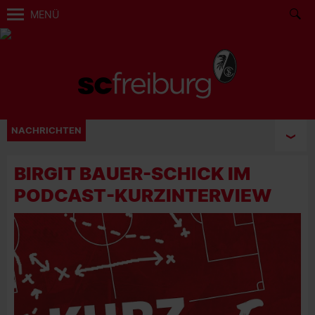
MENÜ
NACHRICHTEN
BIRGIT BAUER-SCHICK IM
PODCAST-KURZINTERVIEW