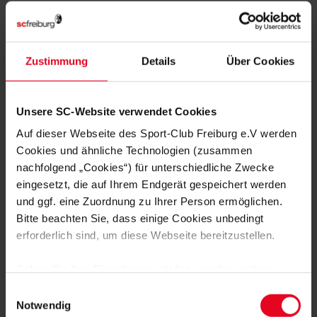
Herzlich willkommen beim Sport-Club, Gianluca!
Foto: SC Freiburg
Zustimmung
Details
Über Cookies
Unsere SC-Website verwendet Cookies
Auf dieser Webseite des Sport-Club Freiburg e.V werden
Cookies und ähnliche Technologien (zusammen
MEHR NEWS
nachfolgend „Cookies“) für unterschiedliche Zwecke
EFOOTBALL
06.08.2026
eingesetzt, die auf Ihrem Endgerät gespeichert werden
BEWEGUNG, MEDIENBILDUNG UND
und ggf. eine Zuordnung zu Ihrer Person ermöglichen.
EFOOTBALL
Bitte beachten Sie, dass einige Cookies unbedingt
erforderlich sind, um diese Webseite bereitzustellen.
VEREIN
31.07.2026
JUBILÄUMSABEND MIT STREICH UND
SCHUHPLATTLERN
Sofern Sie Ihre Einwilligung erteilen, werden weitere
Cookies eingesetzt mittels derer auch personenbezogene
Einwilligungsauswahl
Daten von Ihnen (z.B. persönlichen Identifikatoren oder
Notwendig
VEREIN
30.07.2026