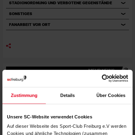
STADIONORDNUNG UND VERBOTENE GEGENSTÄNDE
SONSTIGES
FANARBEIT VOR ORT
MEHR NEWS
EFOOTBALL
06.08.2026
BEWEGUNG, MEDIENBILDUNG UND
EFOOTBALL
Zustimmung
Details
Über Cookies
VEREIN
31.07.2026
JUBILÄUMSABEND MIT STREICH UND
Unsere SC-Website verwendet Cookies
SCHUHPLATTLERN
Auf dieser Webseite des Sport-Club Freiburg e.V werden
Cookies und ähnliche Technologien (zusammen
VEREIN
30.07.2026