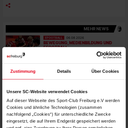
MEHR NEWS
EFOOTBALL
06.08.2026
BEWEGUNG, MEDIENBILDUNG UND
EFOOTBALL
VEREIN
31.07.2026
JUBILÄUMSABEND MIT STREICH UND
Zustimmung
Details
Über Cookies
SCHUHPLATTLERN
VEREIN
30.07.2026
Unsere SC-Website verwendet Cookies
PHILIPP LIENHART IM PODCAST-
INTERVIEW
Auf dieser Webseite des Sport-Club Freiburg e.V werden
Cookies und ähnliche Technologien (zusammen
nachfolgend „Cookies“) für unterschiedliche Zwecke
VEREIN
29.07.2026
IN ERINNERUNG AN FRANZ-KARL
eingesetzt, die auf Ihrem Endgerät gespeichert werden
OPITZ: DER BEGINN EINER LIEBE
und ggf. eine Zuordnung zu Ihrer Person ermöglichen.