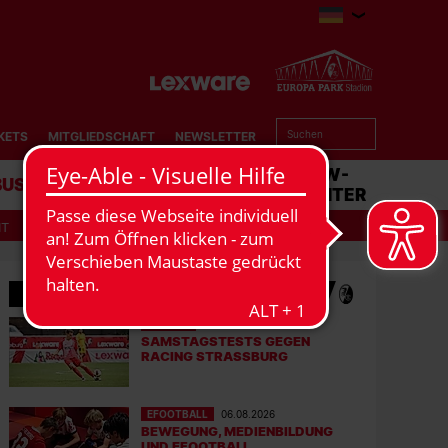
KETS
MITGLIEDSCHAFT
NEWSLETTER
BUSINESS
STADION
MATCHCENTER
IT
MEHR NEWS
MÄNNER
07.08.2026
SAMSTAGSTESTS GEGEN
RACING STRASSBURG
EFOOTBALL
06.08.2026
BEWEGUNG, MEDIENBILDUNG
UND EFOOTBALL