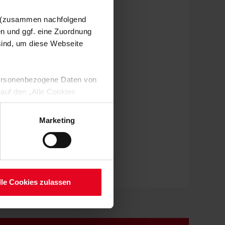
n (zusammen nachfolgend
en und ggf. eine Zuordnung
 sind, um diese Webseite
 personenbezogene Daten von
 auf den „Alle Cookies
enden Verarbeitung Ihrer
 Art. 6 Abs. 1 lit. a DSGVO
Marketing
lauben“-Button bestätigen.
setzt. Ihre etwaig erteilten
serer
lle Cookies zulassen