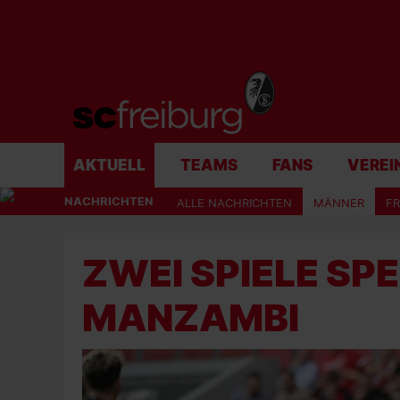
AKTUELL
TEAMS
FANS
VEREI
NACHRICHTEN
ALLE NACHRICHTEN
MÄNNER
F
ZWEI SPIELE SP
MANZAMBI