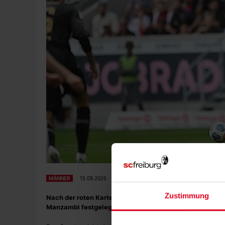
MÄNNER
15.09.2025
Zustimmung
Nach der roten Karte am Samstag im Spiel gegen den Vf
Manzambi festgelegt.