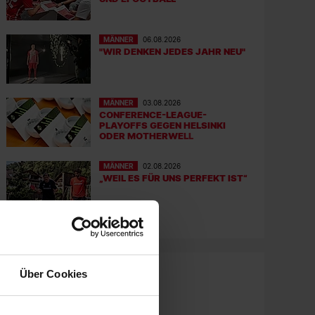
MÄNNER
06.08.2026
"WIR DENKEN JEDES JAHR NEU"
MÄNNER
03.08.2026
CONFERENCE-LEAGUE-
PLAYOFFS GEGEN HELSINKI
ODER MOTHERWELL
MÄNNER
02.08.2026
„WEIL ES FÜR UNS PERFEKT IST“
Über Cookies