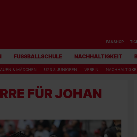
FANSHOP
TIC
N
FUSSBALLSCHULE
NACHHALTIGKEIT
RAUEN & MÄDCHEN
U23 & JUNIOREN
VEREIN
NACHHALTIGKE
ERRE FÜR JOHAN