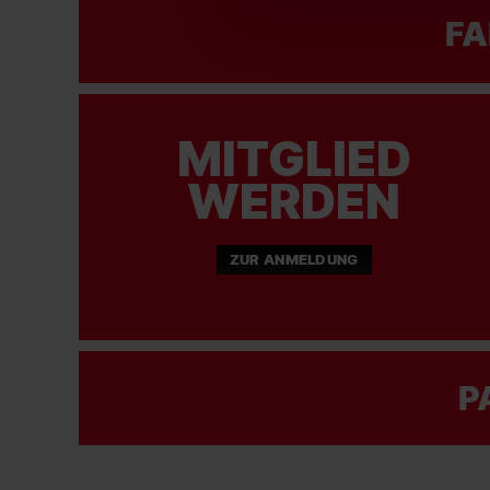
FA
MITGLIED
WERDEN
ZUR ANMELDUNG
P