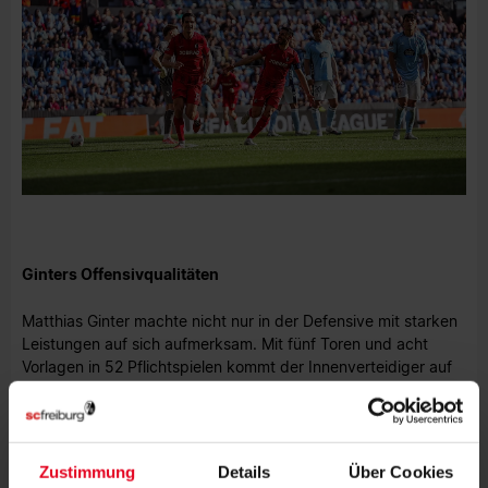
Ginters Offensivqualitäten
Matthias Ginter machte nicht nur in der Defensive mit starken
Leistungen auf sich aufmerksam. Mit fünf Toren und acht
Vorlagen in 52 Pflichtspielen kommt der Innenverteidiger auf
eine beeindruckende Offensiv-Quote. Lediglich in der Saison
2015/16 gelangen dem 32-Jährigen – damals im Trikot des
BVB – genauso viele Torbeteiligungen in einer Spielzeit.
Zustimmung
Details
Über Cookies