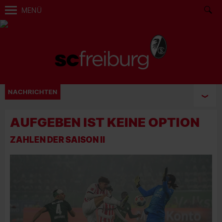
MENÜ
NACHRICHTEN
AUFGEBEN IST KEINE OPTION
ZAHLEN DER SAISON II