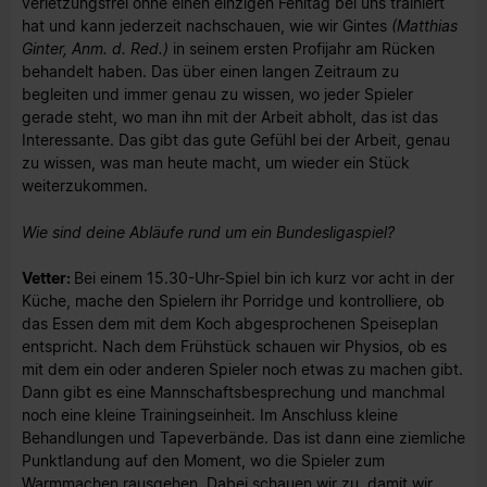
verletzungsfrei ohne einen einzigen Fehltag bei uns trainiert
hat und kann jederzeit nachschauen, wie wir Gintes
(Matthias
Ginter, Anm. d. Red.)
in seinem ersten Profijahr am Rücken
behandelt haben. Das über einen langen Zeitraum zu
begleiten und immer genau zu wissen, wo jeder Spieler
gerade steht, wo man ihn mit der Arbeit abholt, das ist das
Interessante. Das gibt das gute Gefühl bei der Arbeit, genau
zu wissen, was man heute macht, um wieder ein Stück
weiterzukommen.
Wie sind deine Abläufe rund um ein Bundesligaspiel?
Vetter:
Bei einem 15.30-Uhr-Spiel bin ich kurz vor acht in der
Küche, mache den Spielern ihr Porridge und kontrolliere, ob
das Essen dem mit dem Koch abgesprochenen Speiseplan
entspricht. Nach dem Frühstück schauen wir Physios, ob es
mit dem ein oder anderen Spieler noch etwas zu machen gibt.
Dann gibt es eine Mannschaftsbesprechung und manchmal
noch eine kleine Trainingseinheit. Im Anschluss kleine
Behandlungen und Tapeverbände. Das ist dann eine ziemliche
Punktlandung auf den Moment, wo die Spieler zum
Warmmachen rausgehen. Dabei schauen wir zu, damit wir