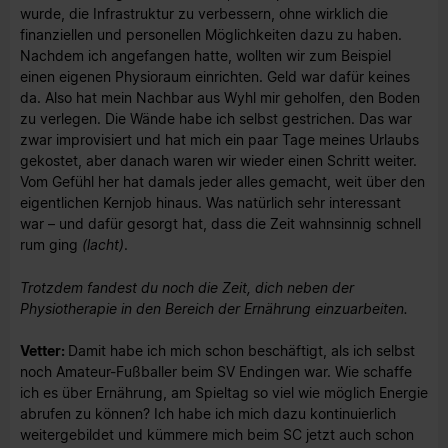
wurde, die Infrastruktur zu verbessern, ohne wirklich die
finanziellen und personellen Möglichkeiten dazu zu haben.
Nachdem ich angefangen hatte, wollten wir zum Beispiel
einen eigenen Physioraum einrichten. Geld war dafür keines
da. Also hat mein Nachbar aus Wyhl mir geholfen, den Boden
zu verlegen. Die Wände habe ich selbst gestrichen. Das war
zwar improvisiert und hat mich ein paar Tage meines Urlaubs
gekostet, aber danach waren wir wieder einen Schritt weiter.
Vom Gefühl her hat damals jeder alles gemacht, weit über den
eigentlichen Kernjob hinaus. Was natürlich sehr interessant
war – und dafür gesorgt hat, dass die Zeit wahnsinnig schnell
rum ging
(lacht)
.
Trotzdem fandest du noch die Zeit, dich neben der
Physiotherapie in den Bereich der Ernährung einzuarbeiten.
Vetter:
Damit habe ich mich schon beschäftigt, als ich selbst
noch Amateur-Fußballer beim SV Endingen war. Wie schaffe
ich es über Ernährung, am Spieltag so viel wie möglich Energie
abrufen zu können? Ich habe ich mich dazu kontinuierlich
weitergebildet und kümmere mich beim SC jetzt auch schon