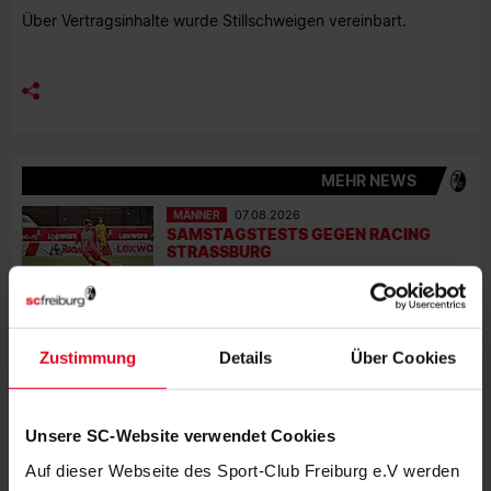
Über Vertragsinhalte wurde Stillschweigen vereinbart.
MEHR NEWS
MÄNNER
07.08.2026
SAMSTAGSTESTS GEGEN RACING
STRASSBURG
MÄNNER
06.08.2026
"WIR DENKEN JEDES JAHR NEU"
Zustimmung
Details
Über Cookies
MÄNNER
03.08.2026
CONFERENCE-LEAGUE-PLAYOFFS
Unsere SC-Website verwendet Cookies
GEGEN HELSINKI ODER MOTHERWELL
Auf dieser Webseite des Sport-Club Freiburg e.V werden