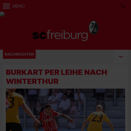
MENÜ
NACHRICHTEN
BURKART PER LEIHE NACH
WINTERTHUR