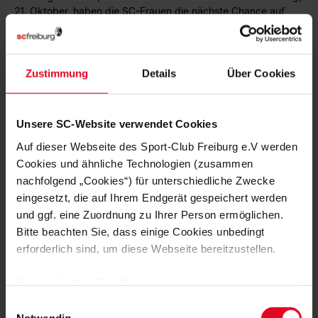
21. Oktober, haben die SC-Frauen die nächste Chance auf
etwas Zählbares. Als Gegner sind dann die Aufsteigerinnen
vom 1. FC Nürnberg um 12 Uhr zu Gast im heimischen
Dreisamstadion.
Zustimmung
Details
Über Cookies
Niklas Batsch
Foto: DeFodi
Unsere SC-Website verwendet Cookies
Auf dieser Webseite des Sport-Club Freiburg e.V werden
STENOGRAMM
Cookies und ähnliche Technologien (zusammen
Aufstellung Bayer 04 Leverkusen:
Repohl - Matysik,
nachfolgend „Cookies“) für unterschiedliche Zwecke
Bragstad, Turanyi, Levels - Senß (87. van Deursen),
eingesetzt, die auf Ihrem Endgerät gespeichert werden
Zdebel - Hansen (72. Ostermeier), Vilhjalmsdottir (72.
und ggf. eine Zuordnung zu Ihrer Person ermöglichen.
Bartz), Kögel (46. Arfaoui) - Karczewska (86. Winther
Bitte beachten Sie, dass einige Cookies unbedingt
Johansen)
erforderlich sind, um diese Webseite bereitzustellen.
Trainer:
Robert de Pauw
Bank:
Voll, Friedrich, Siems, Wieder
Sofern Sie Ihre Einwilligung erteilen, werden weitere
Cookies eingesetzt mittels derer auch personenbezogene
Einwilligungsauswahl
Daten von Ihnen (z.B. persönlichen Identifikatoren oder