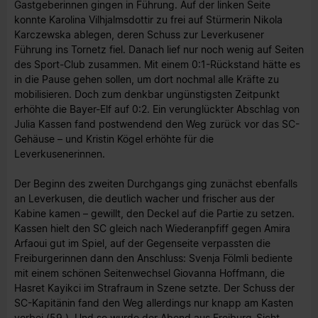
Gastgeberinnen gingen in Führung. Auf der linken Seite
konnte Karolina Vilhjalmsdottir zu frei auf Stürmerin Nikola
Karczewska ablegen, deren Schuss zur Leverkusener
Führung ins Tornetz fiel. Danach lief nur noch wenig auf Seiten
des Sport-Club zusammen. Mit einem 0:1-Rückstand hätte es
in die Pause gehen sollen, um dort nochmal alle Kräfte zu
mobilisieren. Doch zum denkbar ungünstigsten Zeitpunkt
erhöhte die Bayer-Elf auf 0:2. Ein verunglückter Abschlag von
Julia Kassen fand postwendend den Weg zurück vor das SC-
Gehäuse – und Kristin Kögel erhöhte für die
Leverkusenerinnen.
Der Beginn des zweiten Durchgangs ging zunächst ebenfalls
an Leverkusen, die deutlich wacher und frischer aus der
Kabine kamen – gewillt, den Deckel auf die Partie zu setzen.
Kassen hielt den SC gleich nach Wiederanpfiff gegen Amira
Arfaoui gut im Spiel, auf der Gegenseite verpassten die
Freiburgerinnen dann den Anschluss: Svenja Fölmli bediente
mit einem schönen Seitenwechsel Giovanna Hoffmann, die
Hasret Kayikci im Strafraum in Szene setzte. Der Schuss der
SC-Kapitänin fand den Weg allerdings nur knapp am Kasten
vorbei (59.). Und so wurde der Abend aus Freiburg-Sicht