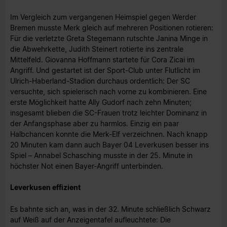
Im Vergleich zum vergangenen Heimspiel gegen Werder
Bremen musste Merk gleich auf mehreren Positionen rotieren:
Für die verletzte Greta Stegemann rutschte Janina Minge in
die Abwehrkette, Judith Steinert rotierte ins zentrale
Mittelfeld. Giovanna Hoffmann startete für Cora Zicai im
Angriff. Und gestartet ist der Sport-Club unter Flutlicht im
Ulrich-Haberland-Stadion durchaus ordentlich: Der SC
versuchte, sich spielerisch nach vorne zu kombinieren. Eine
erste Möglichkeit hatte Ally Gudorf nach zehn Minuten;
insgesamt blieben die SC-Frauen trotz leichter Dominanz in
der Anfangsphase aber zu harmlos. Einzig ein paar
Halbchancen konnte die Merk-Elf verzeichnen. Nach knapp
20 Minuten kam dann auch Bayer 04 Leverkusen besser ins
Spiel – Annabel Schasching musste in der 25. Minute in
höchster Not einen Bayer-Angriff unterbinden.
Leverkusen effizient
Es bahnte sich an, was in der 32. Minute schließlich Schwarz
auf Weiß auf der Anzeigentafel aufleuchtete: Die