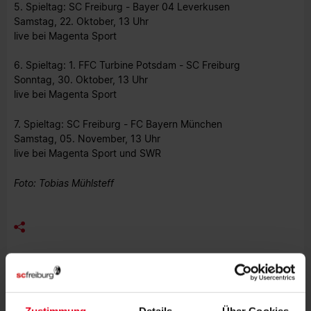
5. Spieltag: SC Freiburg - Bayer 04 Leverkusen
Samstag, 22. Oktober, 13 Uhr
live bei Magenta Sport
6. Spieltag: 1. FFC Turbine Potsdam - SC Freiburg
Sonntag, 30. Oktober, 13 Uhr
live bei Magenta Sport
7. Spieltag: SC Freiburg - FC Bayern München
Samstag, 05. November, 13 Uhr
live bei Magenta Sport und SWR
Foto: Tobias Mühlsteff
MEHR NEWS
FRAUEN & MÄDCHEN
09.08.2026