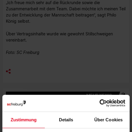
„Ich freue mich sehr auf die Rückrunde sowie die
Zusammenarbeit mit dem Team. Dabei möchte ich meinen Teil
zu der Entwicklung der Mannschaft beitragen“, sagt Philo
König selbst.
Über Vertragsinhalte wurde wie gewohnt Stillschweigen
vereinbart.
Foto: SC Freiburg
MEHR NEWS
FRAUEN & MÄDCHEN
09.08.2026
"UNSER GEMEINSAMER WEG IST IN
JEDEM TRAINING ERSICHTLICH"
Zustimmung
Details
Über Cookies
FRAUEN & MÄDCHEN
07.08.2026