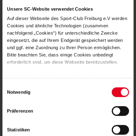
LISA KARL ALS KAPITÄNIN BESTÄTIGT
Unsere SC-Website verwendet Cookies
Auf dieser Webseite des Sport-Club Freiburg e.V werden
Cookies und ähnliche Technologien (zusammen
FRAUEN & MÄDCHEN
06.08.2026
DOPPELTE PREMIERE: BRUNOLD UND
nachfolgend „Cookies“) für unterschiedliche Zwecke
VINCZE TREFFEN BEIM TEST
eingesetzt, die auf Ihrem Endgerät gespeichert werden
und ggf. eine Zuordnung zu Ihrer Person ermöglichen.
FRAUEN & MÄDCHEN
05.08.2026
Bitte beachten Sie, dass einige Cookies unbedingt
VIER SCHWEIZERINNEN IN
erforderlich sind, um diese Webseite bereitzustellen.
ÖSTERREICH – EIN INTERVIEW
Sofern Sie Ihre Einwilligung erteilen, werden weitere
FRAUEN & MÄDCHEN
01.08.2026
Cookies eingesetzt mittels derer auch personenbezogene
Einwilligungsauswahl
BORBÁLA VINCZE VERSTÄRKT DEN
Daten von Ihnen (z.B. persönlichen Identifikatoren oder
SPORT-CLUB
Notwendig
IP-Adressen) verarbeitet werden. Durch Klicken auf den
„Alle Cookies zulassen“-Button stimmen Sie der
FRAUEN & MÄDCHEN
31.07.2026
Präferenzen
Speicherung aller aufgeführten Cookies und der
SC-FRAUEN SIND IN SCHRUNS
ANGEKOMMEN
entsprechenden Verarbeitung Ihrer personenbezogenen
Daten für die unten jeweils angegebene Zwecke gem. §
Statistiken
25 Abs. 1 TDDDG, Art. 6 Abs. 1 lit. a DSGVO zu. Sie