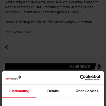
wahnsinnig wohl und weiß, dass sehr viel Potential in unserer
Mannschaft steckt. Dazu möchte ich mein Bestmögliches
beitragen, um mit dem Team erfolgreich zu sein.“
Über die Vertragsinhalte wurde Stillschweigen vereinbart.
Foto: Achim Keller
MEHR NEWS
FRAUEN & MÄDCHEN
07.08.2026
LISA KARL ALS KAPITÄNIN BESTÄTIGT
Zustimmung
Details
Über Cookies
FRAUEN & MÄDCHEN
06.08.2026
DOPPELTE PREMIERE: BRUNOLD UND
VINCZE TREFFEN BEIM TEST