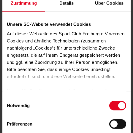
Zustimmung
Details
Über Cookies
FRAUEN & MÄDCHEN
06.08.2026
DOPPELTE PREMIERE: BRUNOLD UND
VINCZE TREFFEN BEIM TEST
Unsere SC-Website verwendet Cookies
FRAUEN & MÄDCHEN
05.08.2026
Auf dieser Webseite des Sport-Club Freiburg e.V werden
VIER SCHWEIZERINNEN IN
ÖSTERREICH – EIN INTERVIEW
Cookies und ähnliche Technologien (zusammen
nachfolgend „Cookies“) für unterschiedliche Zwecke
eingesetzt, die auf Ihrem Endgerät gespeichert werden
FRAUEN & MÄDCHEN
01.08.2026
und ggf. eine Zuordnung zu Ihrer Person ermöglichen.
BORBÁLA VINCZE VERSTÄRKT DEN
SPORT-CLUB
Bitte beachten Sie, dass einige Cookies unbedingt
erforderlich sind, um diese Webseite bereitzustellen.
FRAUEN & MÄDCHEN
31.07.2026
SC-FRAUEN SIND IN SCHRUNS
Sofern Sie Ihre Einwilligung erteilen, werden weitere
ANGEKOMMEN
Cookies eingesetzt mittels derer auch personenbezogene
Einwilligungsauswahl
Daten von Ihnen (z.B. persönlichen Identifikatoren oder
Notwendig
FRAUEN & MÄDCHEN
28.07.2026
IP-Adressen) verarbeitet werden. Durch Klicken auf den
KANTERSIEG IM TEST GEGEN DEN FC
„Alle Cookies zulassen“-Button stimmen Sie der
ZÜRICH
Präferenzen
Speicherung aller aufgeführten Cookies und der