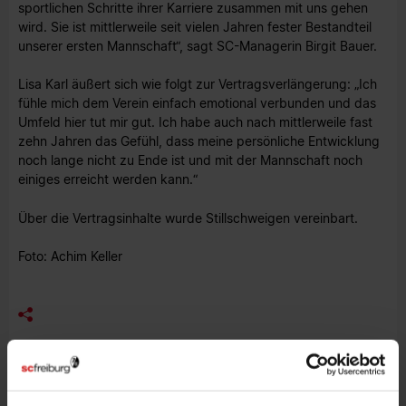
sportlichen Schritte ihrer Karriere zusammen mit uns gehen
wird. Sie ist mittlerweile seit vielen Jahren fester Bestandteil
unserer ersten Mannschaft“, sagt SC-Managerin Birgit Bauer.
Lisa Karl äußert sich wie folgt zur Vertragsverlängerung: „Ich
fühle mich dem Verein einfach emotional verbunden und das
Umfeld hier tut mir gut. Ich habe auch nach mittlerweile fast
zehn Jahren das Gefühl, dass meine persönliche Entwicklung
noch lange nicht zu Ende ist und mit der Mannschaft noch
einiges erreicht werden kann.“
Über die Vertragsinhalte wurde Stillschweigen vereinbart.
Foto: Achim Keller
MEHR NEWS