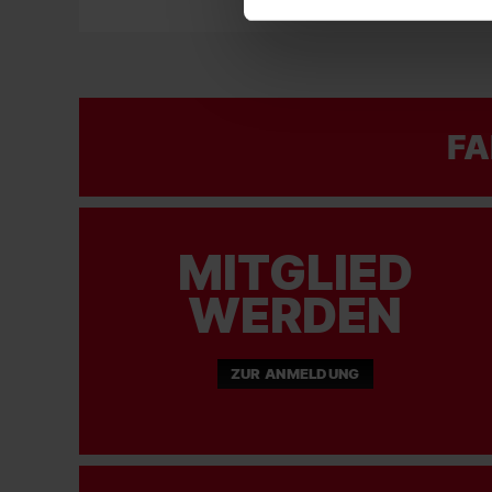
FA
MITGLIED
WERDEN
ZUR ANMELDUNG