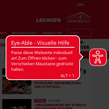
KETS
MITGLIEDSCHAFT
NEWSLETTER
BUSINESS
STADION
MATCHCENTER
IT
MEHR NEWS
EFOOTBALL
06.08.2026
BEWEGUNG, MEDIENBILDUNG
UND EFOOTBALL
VEREIN
31.07.2026
JUBILÄUMSABEND MIT STREICH
UND SCHUHPLATTLERN