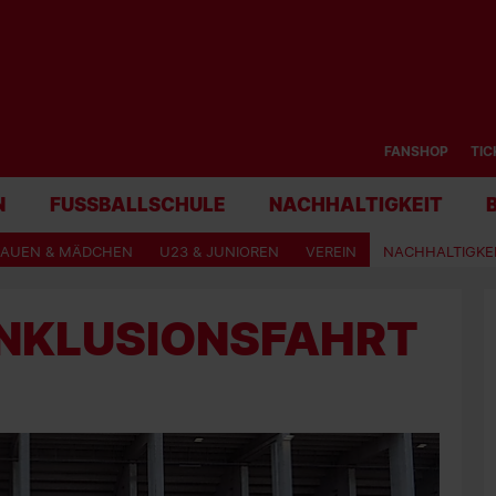
FANSHOP
TIC
N
FUSSBALLSCHULE
NACHHALTIGKEIT
RAUEN & MÄDCHEN
U23 & JUNIOREN
VEREIN
NACHHALTIGKE
INKLUSIONSFAHRT