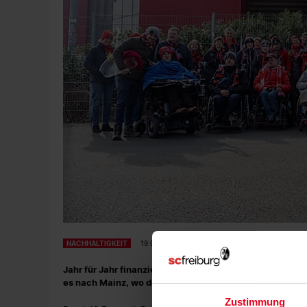
NACHHALTIGKEIT
19.03.2025
Jahr für Jahr finanziert der SC Freiburg eine inklusive 
es nach Mainz, wo der Sport-Club am vergangenen Woc
Zustimmung