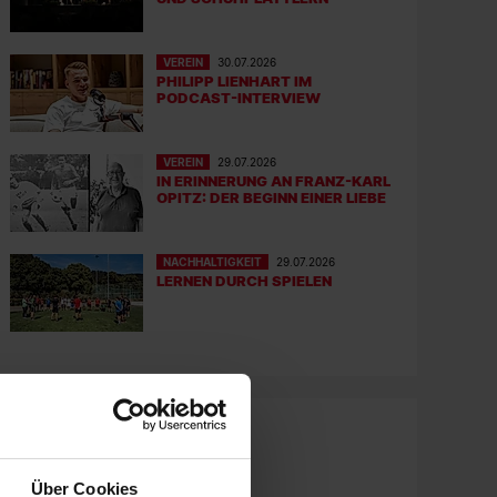
VEREIN
30.07.2026
PHILIPP LIENHART IM
PODCAST-INTERVIEW
VEREIN
29.07.2026
IN ERINNERUNG AN FRANZ-KARL
OPITZ: DER BEGINN EINER LIEBE
NACHHALTIGKEIT
29.07.2026
LERNEN DURCH SPIELEN
Über Cookies