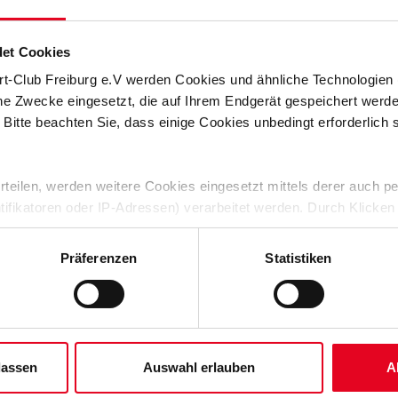
ben am vergangenen Wochenende den SC Freiburg auf seiner
n, barrierefreien Bus, der nicht umsetzbare
ansportieren kann.
et Cookies
aschke, dem Behindertenfanbeauftragten des SC, und von Sina
rt-Club Freiburg e.V werden Cookies und ähnliche Technologie
 „Alle Mitreisenden haben das gemeinsame Beisammensein und
che Zwecke eingesetzt, die auf Ihrem Endgerät gespeichert werd
hner. Und Raschke ergänzte: „Einige haben bereits gesagt,
wieder anmelden wollen – für uns ist das eine tolle Bestätigung
 Bitte beachten Sie, dass einige Cookies unbedingt erforderlich
 erteilen, werden weitere Cookies eingesetzt mittels derer auch
ntifikatoren oder IP-Adressen) verarbeitet werden. Durch Klicken
itrag im Rahmen der bundesweiten Aktionswoche „TOGETHER! STOP
 die Aktion hinaus. Denn mit den Inklusionsfahrten soll ein
 der Speicherung aller aufgeführten Cookies und der entsprech
eit in der Gesellschaft gefördert werden, indem sie zeigen,
 die unten jeweils angegebene Zwecke gem. § 25 Abs. 1 TDDDG,
Präferenzen
Statistiken
ntergründen gemeinsam teilnehmen und genießen können.
ene Auswahl treffen und diese durch Klicken auf den „Auswahl er
es“ auswählen, werden nur unbedingt erforderliche Cookies einge
ans emotional verbindet und die Freude am Fußball stärkt. Eben
isierenden beim SC Freiburg als auch für die mitreisenden
derzeit widerrufen. Weitere Informationen entnehmen Sie bitte un
 unserem
Impressum
."
lassen
Auswahl erlauben
A