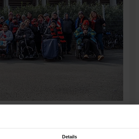
Busfahrt zu einem Auswärtsspiel der Profis. In diesem Jahr ging
henende ein Unentschieden holte.
Details