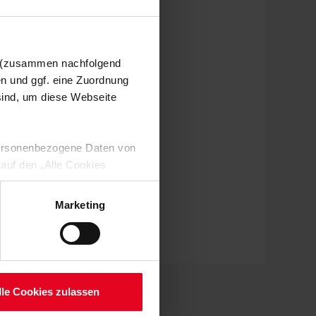
n (zusammen nachfolgend
en und ggf. eine Zuordnung
 sind, um diese Webseite
 personenbezogene Daten von
 auf den „Alle Cookies
enden Verarbeitung Ihrer
 Art. 6 Abs. 1 lit. a DSGVO
Marketing
lauben“-Button bestätigen.
setzt. Ihre etwaig erteilten
serer
lle Cookies zulassen