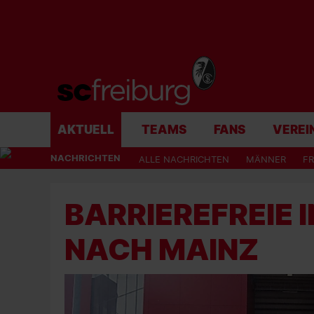
AKTUELL
TEAMS
FANS
VEREI
NACHRICHTEN
ALLE NACHRICHTEN
MÄNNER
F
BARRIEREFREIE 
NACH MAINZ