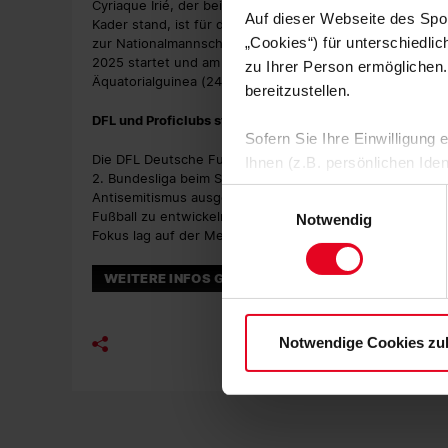
Cyriaque Irié, der beim Europa-League Spiel gegen Salz
Auf dieser Webseite des Spo
Kader stand, ist für das letzte Spiel des Jahres beim VfL
„Cookies“) für unterschiedli
zur Nationalmannschaft Burkina Fasos gereist, mit der e
2025 startet und am 18. Januar 2026 mit dem Finale endet
zu Ihrer Person ermöglichen.
Äquatorialguinea (24. Dezember), Algerien (28. Dezem
bereitzustellen.
DFL und Proficlubs stärken internationales Netzwerk 
Sofern Sie Ihre Einwilligung
Die DFL Deutsche Fußball Liga hat gemeinsam mit Vertre
Ihnen (z.B. persönlichen Ide
2. Bundesliga beim Symposium „Tackling Antisemitism in
zulassen“-Button stimmen Sie
Einwilligungsauswahl
Antisemitismus ausgebaut. Ziel der Veranstaltung war 
personenbezogenen Daten für
Fußball zu entwickeln und Erfahrungen auszutauschen. 
Notwendig
zu. Sie können auch eine eig
Fokus lag auf der Meldung und Auswertung antisemitisch
Soweit Sie „Notwendige Cooki
WEITERE INFOS GIBT ES HIER
Einwilligungen können Sie je
Datenschutzerklärung
und
Notwendige Cookies zu