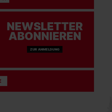
#scf
#scfreiburg
NEWSLETTER
03.08.2026
ABONNIEREN
SC FREIBURG
Unsere möglichen Gegner in der Playoff-Runde
der Conference League heißen HJK Helsinki
ZUR ANMELDUNG
oder Motherwell FC
.
Das Hinspiel am 20. August findet auswärts
statt, das Rückspiel am 27. August daheim im
Europa-Park Stadion!
#scf
#scfreiburg
#freiburginternational
E
03.08.2026
SC FREIBURG
Julian Schuster über seine Eindrücke im