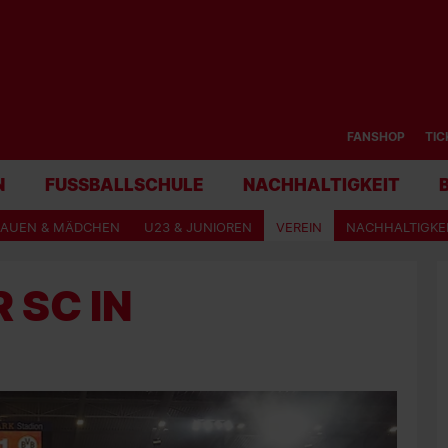
FANSHOP
TIC
N
FUSSBALLSCHULE
NACHHALTIGKEIT
RAUEN & MÄDCHEN
U23 & JUNIOREN
VEREIN
NACHHALTIGKE
R SC IN