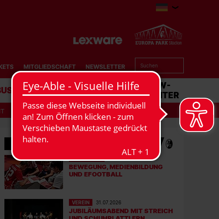
KETS
MITGLIEDSCHAFT
NEWSLETTER
BUSINESS
STADION
MATCHCENTER
IT
MEHR NEWS
EFOOTBALL
06.08.2026
BEWEGUNG, MEDIENBILDUNG
UND EFOOTBALL
VEREIN
31.07.2026
JUBILÄUMSABEND MIT STREICH
UND SCHUHPLATTLERN