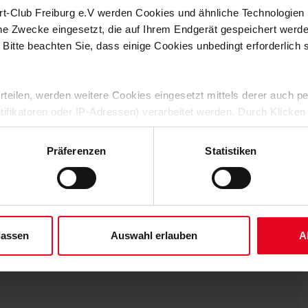
burg zum ersten Mal nach seiner Malaria-Erkrankung wieder im
rt-Club Freiburg e.V werden Cookies und ähnliche Technologie
 Wolfsburg keine Option für den SC. Der Angreifer ist bereits
che Zwecke eingesetzt, die auf Ihrem Endgerät gespeichert werd
r am Afrika-Cup in Marokko teilnimmt, der am 21. Dezember
. In der Gruppe E trifft Irié mit seinem Team auf
 Bitte beachten Sie, dass einige Cookies unbedingt erforderlich
ber) und den Sudan (31. Dezember).
im Kampf gegen Antisemitismus
 erteilen, werden weitere Cookies eingesetzt mittels derer auch
terinnen und Vertretern der Proficlubs aus der Bundesliga und
ntifikatoren oder IP-Adressen) verarbeitet werden. Durch Klicken
 Sport“ in London ihr internationales Netzwerk im Kampf gegen
 der Speicherung aller aufgeführten Cookies und der entsprech
es, neue Maßnahmen und Projekte gegen Antisemitismus im
 die unten jeweils angegebene Zwecke gem. § 25 Abs. 1 TDDDG,
Mit dabei waren auch Vertreter des Sport-Club. Ein besonderer
Präferenzen
Statistiken
ene Auswahl treffen und diese durch Klicken auf den „Auswahl er
er Vorfälle sowie auf Strategien gegen digitale Hassrede.
es“ auswählen, werden nur unbedingt erforderliche Cookies einge
derzeit widerrufen. Weitere Informationen entnehmen Sie bitte un
 unserem
Impressum
."
lassen
Auswahl erlauben
A