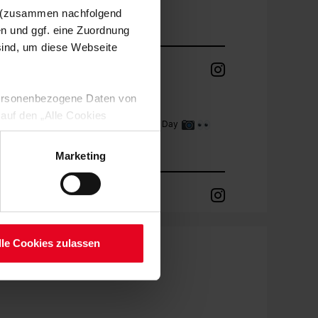
n (zusammen nachfolgend
#scf
#scfreiburg
en und ggf. eine Zuordnung
 sind, um diese Webseite
05.08.2026
 personenbezogene Daten von
SC FREIBURG
 auf den „Alle Cookies
Hinter den Kulissen beim Media Day
enden Verarbeitung Ihrer
 Art. 6 Abs. 1 lit. a DSGVO
#scf
#scfreiburg
Marketing
lauben“-Button bestätigen.
setzt. Ihre etwaig erteilten
05.08.2026
serer
SC FREIBURG
lle Cookies zulassen
Unser Team 2026/27
#scf
#scfreiburg