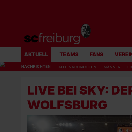
AKTUELL
TEAMS
FANS
VEREI
NACHRICHTEN
ALLE NACHRICHTEN
MÄNNER
F
LIVE BEI SKY: DE
WOLFSBURG