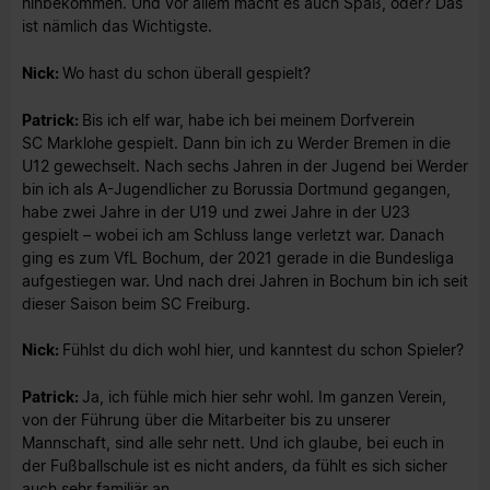
hinbekommen. Und vor allem macht es auch Spaß, oder? Das
ist nämlich das Wichtigste.
Nick:
Wo hast du schon überall gespielt?
Patrick:
Bis ich elf war, habe ich bei meinem Dorfverein
SC Marklohe gespielt. Dann bin ich zu Werder Bremen in die
U12 gewechselt. Nach sechs Jahren in der Jugend bei Werder
bin ich als A-Jugendlicher zu Borussia Dortmund gegangen,
habe zwei Jahre in der U19 und zwei Jahre in der U23
gespielt – wobei ich am Schluss lange verletzt war. Danach
ging es zum VfL Bochum, der 2021 gerade in die Bundesliga
aufgestiegen war. Und nach drei Jahren in Bochum bin ich seit
dieser Saison beim SC Freiburg.
Nick:
Fühlst du dich wohl hier, und kanntest du schon Spieler?
Patrick:
Ja, ich fühle mich hier sehr wohl. Im ganzen Verein,
von der Führung über die Mitarbeiter bis zu unserer
Mannschaft, sind alle sehr nett. Und ich glaube, bei euch in
der Fußballschule ist es nicht anders, da fühlt es sich sicher
auch sehr familiär an.