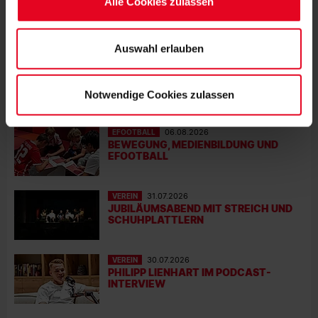
Alle Cookies zulassen
Weitere Informationen entnehmen Sie bitte unserer
Datenschutzerklärung
und unserem
Impressum
."
Auswahl erlauben
Notwendige Cookies zulassen
MEHR NEWS
EFOOTBALL
06.08.2026
BEWEGUNG, MEDIENBILDUNG UND
EFOOTBALL
VEREIN
31.07.2026
JUBILÄUMSABEND MIT STREICH UND
SCHUHPLATTLERN
VEREIN
30.07.2026
PHILIPP LIENHART IM PODCAST-
INTERVIEW