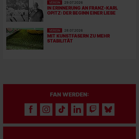
VEREIN
29.07.2026
IN ERINNERUNG AN FRANZ-KARL
OPITZ: DER BEGINN EINER LIEBE
VEREIN
28.07.2026
MIT KUNSTFASERN ZU MEHR
STABILITÄT
FAN WERDEN: