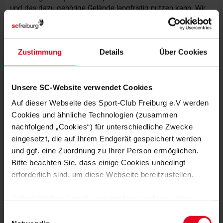
und das dazu gehörige Gelände langfristig nutzen kann. Wir
investieren als Pächter in erheblichem Maße in den Umbau
und die Sanierung – und tun das mit voller Überzeugung.
Unser Ziel ist es, dem Frauen- und Mädchenfußball
professionellere Bedingungen und eine langfristige
Zustimmung
Details
Über Cookies
Perspektive zu ermöglichen. Außerdem möchten wir unseren
Sportprogrammen, Fortbildungen und Netzwerktreffen eine
Heimat geben, um den Breitensport noch besser unterstützen
Unsere SC-Website verwendet Cookies
zu können.“
Auf dieser Webseite des Sport-Club Freiburg e.V werden
Ende März 2025 hatte der Sport-Club erstmals interessierte
Cookies und ähnliche Technologien (zusammen
Mitglieder eingeladen, um über die feststehenden
nachfolgend „Cookies“) für unterschiedliche Zwecke
Umbaumaßnahmen zu informieren und den Anwesenden die
eingesetzt, die auf Ihrem Endgerät gespeichert werden
Möglichkeit zu geben, sich und ihre Ideen in bestimmten
und ggf. eine Zuordnung zu Ihrer Person ermöglichen.
Bereichen einzubringen.
Bitte beachten Sie, dass einige Cookies unbedingt
erforderlich sind, um diese Webseite bereitzustellen.
Sofern Sie Ihre Einwilligung erteilen, werden weitere
Cookies eingesetzt mittels derer auch personenbezogene
Einwilligungsauswahl
Daten von Ihnen (z.B. persönlichen Identifikatoren oder