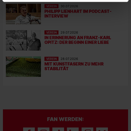
VEREIN
30.07.2026
PHILIPP LIENHART IM PODCAST-
INTERVIEW
VEREIN
29.07.2026
IN ERINNERUNG AN FRANZ-KARL
OPITZ: DER BEGINN EINER LIEBE
VEREIN
28.07.2026
MIT KUNSTFASERN ZU MEHR
STABILITÄT
FAN WERDEN: