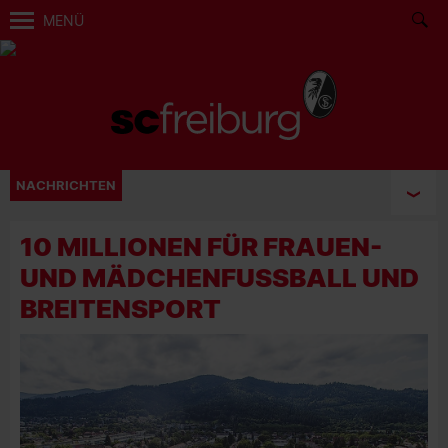
MENÜ
NACHRICHTEN
10 MILLIONEN FÜR FRAUEN-
UND MÄDCHENFUSSBALL UND B
REITENSPORT