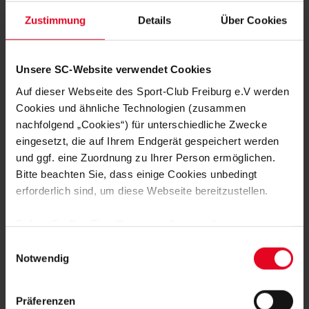
enge Gassen einen Blick in die Vergangenheit.
Zustimmung
Details
Über Cookies
Zu später Stunde bleibt der SC gegen Qarabag Agdam auch
im sechsten Gruppenspiel ungeschlagen und erarbeitet sich
Unsere SC-Website verwendet Cookies
ein 1:1.
Auf dieser Webseite des Sport-Club Freiburg e.V werden
Cookies und ähnliche Technologien (zusammen
nachfolgend „Cookies“) für unterschiedliche Zwecke
eingesetzt, die auf Ihrem Endgerät gespeichert werden
und ggf. eine Zuordnung zu Ihrer Person ermöglichen.
Bitte beachten Sie, dass einige Cookies unbedingt
erforderlich sind, um diese Webseite bereitzustellen.
Sofern Sie Ihre Einwilligung erteilen, werden weitere
Cookies eingesetzt mittels derer auch personenbezogene
Einwilligungsauswahl
Daten von Ihnen (z.B. persönlichen Identifikatoren oder
Notwendig
IP-Adressen) verarbeitet werden. Durch Klicken auf den
„Alle Cookies zulassen“-Button stimmen Sie der
Präferenzen
Speicherung aller aufgeführten Cookies und der