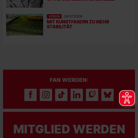
VEREIN
28.07.2026
MIT KUNSTFASERN ZU MEHR
STABILITÄT
FAN WERDEN:
MITGLIED WERDEN