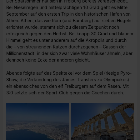
Der Spätsommer hat sich in Freiburg bereits verabschiedet.
Bei Nieselregen und mittelprächtigen 10 Grad geht es Mitte
September auf den ersten Trip in den historischen Hafen von
Athen. Athen, das wie Rom (und Bamberg) auf sieben Hügeln
errichtet wurde, stemmt sich zu diesem Zeitpunkt noch
erfolgreich gegen den Herbst. Bei knapp 30 Grad und blauem
Himmel geht es unter anderem auf die Akropolis und durch
die – von streunenden Katzen durchzogenen – Gassen der
Millionenstadt, in der sich zwar viele Wohnhäuser ähneln, aber
dennoch keine Ecke der anderen gleicht.
Abends folgte auf das Spektakel vor dem Spiel (riesige Pyro-
Show, die Verkündung des James-Transfers zu Olympiakos)
ein ebensolches von den elf Freiburgern auf dem Rasen. Mit
3:0 setzte sich der Sport-Club gegen die Griechen durch.