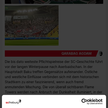
QARABAG AGDAM
Die bis dato weiteste Pflichtspielreise der SC-Geschichte führt
vor der langen Winterpause nach Aserbaidschan. In der
Hauptstadt Baku treffen Gegensätze aufeinander. Östliche
und westliche Einflüsse verbinden sich mit dem historischen
Stadtkern zu einer faszinierend, wenn auch fremd
anmutenden Mischung. Die von überall sichtbaren Flame
Towers werden nach Anbruch der Dunkelheit illuminiert, in der
tulpenförmigen Mall am Ende der Meer-Promenade wartet im
obersten Stock eine voll ausgebaute Kartbahn und kaum 500
Meter entfernt, gewähren mittelalterliches Mauerwerk und