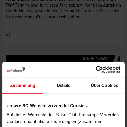
Fünf Termine sind für dieses Jahr geplant. Wer beim Auftakt in
March-Neuershausen für weiß-rot und blau-rot-weiß alles die
Kickschuhe schnürt, verraten wir später.
MEHR NEWS
EFOOTBALL
06.08.2026
BEWEGUNG, MEDIENBILDUNG UND
EFOOTBALL
Zustimmung
Details
Über Cookies
VEREIN
31.07.2026
JUBILÄUMSABEND MIT STREICH UND
SCHUHPLATTLERN
Unsere SC-Website verwendet Cookies
Auf dieser Webseite des Sport-Club Freiburg e.V werden
VEREIN
30.07.2026
Cookies und ähnliche Technologien (zusammen
PHILIPP LIENHART IM PODCAST-