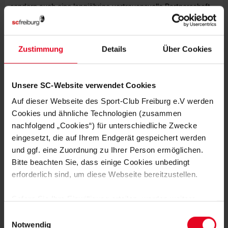
sondern auch eine langjährige vertrauensvolle Partnerschaft,
die wir zur kommenden Saison auf eine neue Ebene stellen.
Wir freuen uns auf die gemeinsamen Projekte mit Lexware, bei
denen wir unser Know-how als Sport-Club für den
Zustimmung
Details
Über Cookies
Nachwuchs- und Amateursport einfließen lassen können.“
Unsere SC-Website verwendet Cookies
Auf dieser Webseite des Sport-Club Freiburg e.V werden
Cookies und ähnliche Technologien (zusammen
MEHR NEWS
nachfolgend „Cookies“) für unterschiedliche Zwecke
eingesetzt, die auf Ihrem Endgerät gespeichert werden
EFOOTBALL
06.08.2026
BEWEGUNG, MEDIENBILDUNG UND
und ggf. eine Zuordnung zu Ihrer Person ermöglichen.
EFOOTBALL
Bitte beachten Sie, dass einige Cookies unbedingt
erforderlich sind, um diese Webseite bereitzustellen.
VEREIN
31.07.2026
JUBILÄUMSABEND MIT STREICH UND
Sofern Sie Ihre Einwilligung erteilen, werden weitere
SCHUHPLATTLERN
Cookies eingesetzt mittels derer auch personenbezogene
Einwilligungsauswahl
Daten von Ihnen (z.B. persönlichen Identifikatoren oder
Notwendig