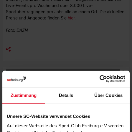
Live-Events pro Woche und über 8.000 Live-
Sportübertragungen pro Jahr, alle an einem Ort. Die aktuellen
Preise und Angebote finden Sie
hier
.
Foto: DAZN
MEHR NEWS
EFOOTBALL
06.08.2026
BEWEGUNG, MEDIENBILDUNG UND
EFOOTBALL
Zustimmung
Details
Über Cookies
VEREIN
31.07.2026
JUBILÄUMSABEND MIT STREICH UND
Unsere SC-Website verwendet Cookies
SCHUHPLATTLERN
Auf dieser Webseite des Sport-Club Freiburg e.V werden