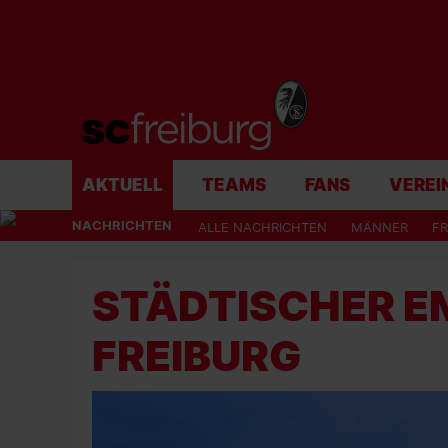
AKTUELL
TEAMS
FANS
VEREI
NACHRICHTEN
ALLE NACHRICHTEN
MÄNNER
F
STÄDTISCHER E
FREIBURG