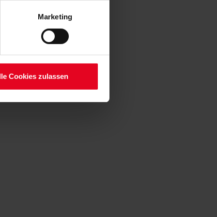
enden Verarbeitung Ihrer
 Art. 6 Abs. 1 lit. a DSGVO
Marketing
lauben“-Button bestätigen.
setzt. Ihre etwaig erteilten
serer
lle Cookies zulassen