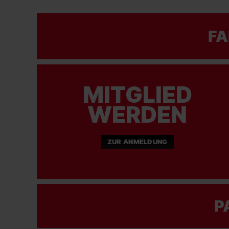
FA
MITGLIED
WERDEN
ZUR ANMELDUNG
P