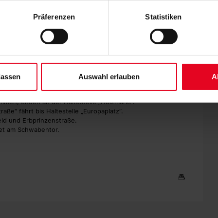
 der Speicherung aller aufgeführten Cookies und der entsprech
4 von der Haltestelle „Messe Freiburg“ in einem 7,5-Minuten-Takt
 die unten jeweils angegebene Zwecke gem. § 25 Abs. 1 TDDDG,
Präferenzen
Statistiken
ene Auswahl treffen und diese durch Klicken auf den „Auswahl er
es“ auswählen, werden nur unbedingt erforderliche Cookies einge
gabend aufgrund des städtischen Empfangs und des Fanfests
 bereits ab 12 Uhr unterbrochen sein wird und an der
derzeit widerrufen. Weitere Informationen entnehmen Sie bitte un
eitens der VAG, dass „je nach Publikumsandrang voraussichtlich
 unserem
Impressum
."
“:
lassen
Auswahl erlauben
A
en Fahrzeuge der
Linien 1, 2, 3 und 4
enden an der Haltestelle
mmen, enden an der Haltestelle „Holzmarkt“.
ße“ fährt bis Haltestelle „Europaplatz“.
ld und Erbprinzenstraße.
et am Schwabentor.