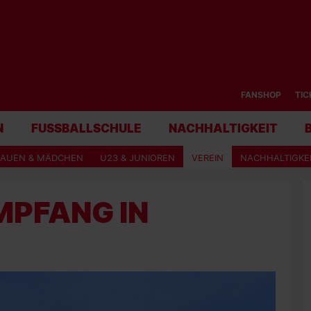
FANSHOP
TIC
N
FUSSBALLSCHULE
NACHHALTIGKEIT
RAUEN & MÄDCHEN
U23 & JUNIOREN
VEREIN
NACHHALTIGKE
MPFANG IN