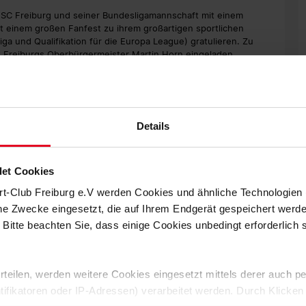
SC Freiburg und seiner Bundesligamannschaft mit einem
t einem großen Fanfest zu ihrem großartigen sportlichen
liga und Qualifikation für die Europa League) gratulieren. Zu
t Freiburgs Oberbürgermeister Martin Horn eingeladen.
d Trainerteam des SC Freiburg auf einer Bühne vor dem
angs werden außerdem die SC-Akteure verabschiedet, die den
Details
20 Uhr per Livestream im Internet auf swr.de/sport den
ließende Präsentation des Teams auf der Bühne vor dem
ht sich anschließend die Sendung „SWR Sport“ von 22.30 bis
et Cookies
n Empfang des Sport-Club am Abend in Freiburg.
rt-Club Freiburg e.V werden Cookies und ähnliche Technologie
nd dem großen zu erwartenden Andrang auf dem Platz, wird
che Zwecke eingesetzt, die auf Ihrem Endgerät gespeichert werd
s und auf dem Rathausbalkon stattfinden.
 Bitte beachten Sie, dass einige Cookies unbedingt erforderlich
Taktung
agabend zwischen 17.20 Uhr und 20 Uhr den Takt der
 erteilen, werden weitere Cookies eingesetzt mittels derer auch
unnen“ und „Messe Freiburg“. Das bedeutet, dass in diesem
ntifikatoren oder IP-Adressen) verarbeitet werden. Durch Klicken
n eine Straßenbahn Richtung Messe und zurück fahren wird.