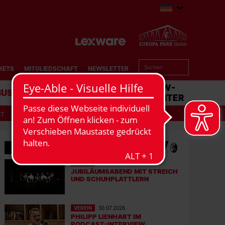
KETS
MITGLIEDSCHAFT
NEWSLETTER
BUSINESS
STADION
MATCHCENTER
IT
MEHR NEWS
VEREIN
31.07.2026
JUBILÄUMSABEND MIT STREICH
UND SCHUHPLATTLERN
VEREIN
30.07.2026
PHILIPP LIENHART IM
PODCAST-INTERVIEW