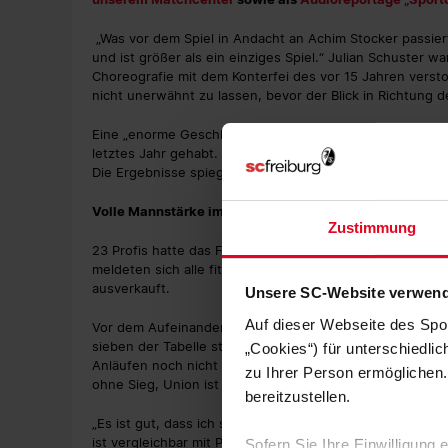
„Was vor dem Spiel in Andacht an Achim Stocker passiert i
und ist größer als ein einziges Spiel.“ Julian Schuster 
Choreografie mit dem Konterfei des vor 15 Jahren vers
nicht unerwähnt zu lassen, bevor der Blick in Richtung d
Eine „enorme Geschlossenheit“ würde sein Team dort erw
letztes Jahr gehabt. Jetzt sind sie wieder genau so, wie 
Die Ergebnisse spiegeln das. Sie lassen sehr wenig zu. 
Volle Mannstärke im Training
Zustimmung
23 Profis hatte das Freiburger Trainerteam in dieser Woc
meldeten sich alle fit. 2.500 SC-Fans begleiten den Spor
ausverkauft.
Unsere SC-Website verwend
Auf dieser Webseite des Spo
Vor dem Aufeinandertreffen mit den Unionern, die aktue
sieben der Tabelle stehen, spricht die Statistik klar für
„Cookies“) für unterschiedli
Anläufen noch nicht in Köpenick gewinnen. Hinzu kommt: 
zu Ihrer Person ermöglichen.
ohne Sieg, Union ist bei dieser Anstoßzeit seit sieben 
bereitzustellen.
„Es ist gut, dass ich solche Statistiken nicht immer kenn
ist vergleichbar mit Pokalabenden. Alte Försterei – da is
Sofern Sie Ihre Einwilligung