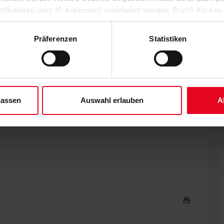
ch, sich miteinander zu messen.“
ntifikatoren oder IP-Adressen) verarbeitet werden. Durch Klicken
 der Speicherung aller aufgeführten Cookies und der entsprech
 die unten jeweils angegebene Zwecke gem. § 25 Abs. 1 TDDDG,
Präferenzen
Statistiken
urchsetzen konnten, musste sich die Mannschaft von Bo
ene Auswahl treffen und diese durch Klicken auf den „Auswahl er
bei Arminia Bielefeld, dem kommenden SC-Achtelfinalgegner,
es“ auswählen, werden nur unbedingt erforderliche Cookies einge
ressantes Spiel für uns – zum einen für das Spiel am Freitag,
derzeit widerrufen. Weitere Informationen entnehmen Sie bitte un
gewarnt zu sein“, so Schuster. „Die Bielefelder haben die
 unserem
Impressum
."
Das hilft natürlich gegen Union und schenkt gewisse Räume im
lassen
Auswahl erlauben
A
nicht zu erwarten. Der Sport-Club gestattete seinen bisherigen
, Union liegt mit sechs zugelassenen Großchancen auf Rang