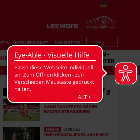
KETS
MITGLIEDSCHAFT
NEWSLETTER
BUSINESS
STADION
MATCHCENTER
IT
MEHR NEWS
MÄNNER
07.08.2026
SAMSTAGSTESTS GEGEN
RACING STRASSBURG
MÄNNER
06.08.2026
"WIR DENKEN JEDES JAHR NEU"