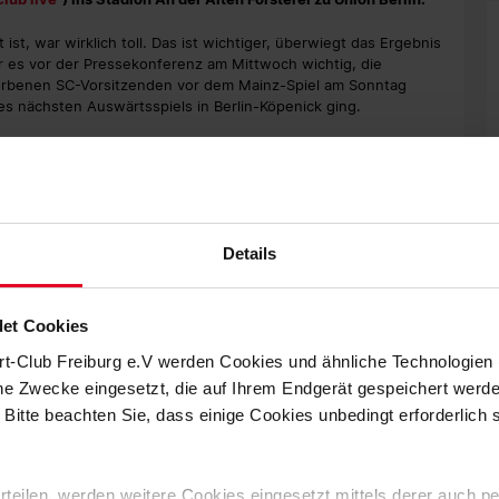
st, war wirklich toll. Das ist wichtiger, überwiegt das Ergebnis
war es vor der Pressekonferenz am Mittwoch wichtig, die
torbenen SC-Vorsitzenden vor dem Mainz-Spiel am Sonntag
es nächsten Auswärtsspiels in Berlin-Köpenick ging.
arten, prognostizierte Schuster. „Union hat kein einfaches
ich sie kennengelernt habe. Sie verteidigen leidenschaftlich.
Es ist schwierig, Chancen herauszuspielen.“
Details
he auf dem Trainingsplatz, bis auf die Langzeitverletzten
t-Club in die Landeshauptstadt, der Gästeblock ist damit
et Cookies
rt-Club Freiburg e.V werden Cookies und ähnliche Technologie
ll einen Punkt und einen Platz hinter dem Sport-Club auf Rang
 den Gastgeber. In der Liga konnten die Breisgauer bei sieben
che Zwecke eingesetzt, die auf Ihrem Endgerät gespeichert werd
Seit elf Freitagsspielen in der Bundesliga ist der SC auswärts
 Bitte beachten Sie, dass einige Cookies unbedingt erforderlich
Spielen ungeschlagen.
e“, sagte Schuster mit einem Lächeln. „Ich liebe diese Spiele, es
t eine Energie da. Das sind tolle Spiele. Beide Mannschaften
 erteilen, werden weitere Cookies eingesetzt mittels derer auch