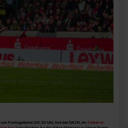
 am Freitagabend (20.30 Uhr, live bei DAZN, im
Ticker in
lub live“
) ins Stadion An der Alten Försterei zu Union Berlin.