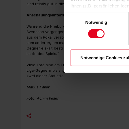
sind relativ gut in die Saison gestartet. Da freut man si
Ihnen (z.B. persönlichen Ide
zulassen“-Button stimmen Sie
Anschauungsunterricht von Bielefeld
Einwilligungsauswahl
personenbezogenen Daten für
Notwendig
Während die Freiburger sich gegen den Hamburger SV d
zu. Sie können auch eine eig
Svensson vergangene Woche nach einer 0:2-Niederlage 
Soweit Sie „Notwendige Cooki
aus dem Pokal verabschieden. „Das war natürlich ein inte
Einwilligungen können Sie je
zum anderen, um maximal vor der kommenden Pokalrunde 
Datenschutzerklärung
und
Gegner eiskalt bestraft und sind in Führung gegangen. 
Laufe des Spiels.“
Notwendige Cookies zu
Viele Tore sind am Freitagabend, zumindest statistisch, 
Liga-Gegnern bislang die wenigsten Großchancen (fünf)
zwei dieser Statistik.
Marius Faller
Foto: Achim Keller