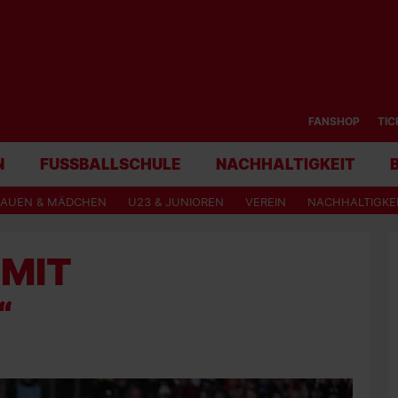
FANSHOP
TIC
N
FUSSBALLSCHULE
NACHHALTIGKEIT
RAUEN & MÄDCHEN
U23 & JUNIOREN
VEREIN
NACHHALTIGKE
 MIT
“