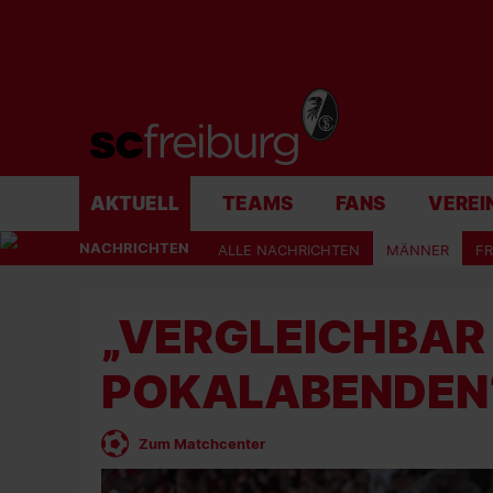
AKTUELL
TEAMS
FANS
VEREI
NACHRICHTEN
ALLE NACHRICHTEN
MÄNNER
F
„VERGLEICHBAR
POKALABENDEN
Zum Matchcenter