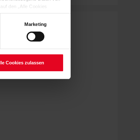
 auf den „Alle Cookies
enden Verarbeitung Ihrer
 Art. 6 Abs. 1 lit. a DSGVO
Marketing
lauben“-Button bestätigen.
setzt. Ihre etwaig erteilten
serer
lle Cookies zulassen