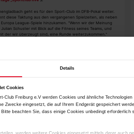
engladbach geht es für den Sport-Club im DFB-Pokal weiter.
nnt diese Taktung aus den vergangenen Spielzeiten, als neben
 Europa League-Spiele hinzukamen. "Wenn wir der Meinung
Julian Schuster mit Blick auf die Fitness seines Teams, und
mit der wir überzeugt sind, eine Runde weiterzukommen."
 haben die Trainer wieder zwei Spieler zur Verfügung, die
ck Osterhage war nur für das Spiel gegen die Fohlen gesperrt,
er Bundesliga Gültigkeit, er wäre für das Achtelfinal-Duell also
r und seine Kollegen entscheiden, das Ziel bleibt immer das
Details
isten weiterzukommen", sagt der Coach.
et Cookies
gist Hannover 96 und Erstligist Union Berlin. Beide scheiterten
rt-Club Freiburg e.V werden Cookies und ähnliche Technologie
ken Bielefelder Team. "Bielefeld hat zuhause viele Punkte
mit Trainer Mitch Kniat fünf von acht Heimspielen in der 3.
che Zwecke eingesetzt, die auf Ihrem Endgerät gespeichert werd
 kommen die beiden Pokalspiele. "Die Alm ist etwas Besonderes
 Bitte beachten Sie, dass einige Cookies unbedingt erforderlich
", warnt Schuster. "Das haben auch Hannover und Berlin
arke Verfassung des kommenden Gegners: Zum einen ist
 erteilen, werden weitere Cookies eingesetzt mittels derer auch