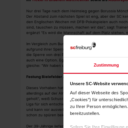
Nur drei Tage nach dem Heimsieg gegen Borussia Mönch
Der Abstand zum nächsten Spiel ist eng, aber der SC ke
den Englischen Wochen mit DFB-Pokalspielen auch noch
sind, tauschen zu müssen, machen wir das", sagt Trainer 
ergänzt "Es wird die Mannschaft auf dem Platz stehen, 
Im Vergleich zum Bundesligaspiel gegen Mönchengladbach
aufgrund ihrer Sperren zuletzt aussetzen mussten. Patri
die Sperre von drei Partien von Junior Adamu hat nur in d
auch eine Option. Egal, für welche Startelf sich Schuste
Zustimmung
gleiche: "Wir haben den Anspruch, gegen einen Drittlig
Festung Bielefelder Alm
Unsere SC-Website verwend
Dieses Vorhaben hatten sehr wahrscheinlich auch Zweitli
Auf dieser Webseite des Spo
allerdings auf der Alm, bei einem heim- und defensivstar
geholt", weiß Schuster. Genau genommen hat die Arminia 
„Cookies“) für unterschiedli
Liga für sich entschieden und nur eines verloren. Hinzu
zu Ihrer Person ermöglichen.
und kann vor ausverkauftem Haus sehr unangenehm sein
bereitzustellen.
schon zu spüren bekommen."
Der 39-Jährige liefert direkt eine Erklärung für die st
Sofern Sie Ihre Einwilligung