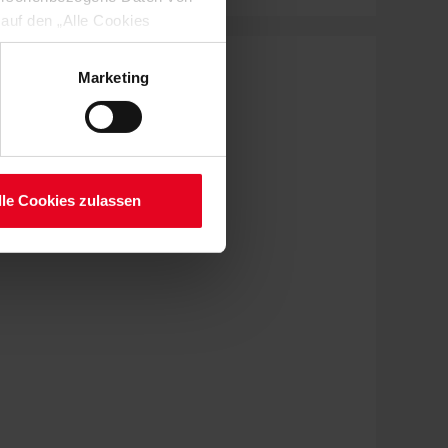
 auf den „Alle Cookies
enden Verarbeitung Ihrer
 Art. 6 Abs. 1 lit. a DSGVO
Marketing
lauben“-Button bestätigen.
setzt. Ihre etwaig erteilten
serer
lle Cookies zulassen