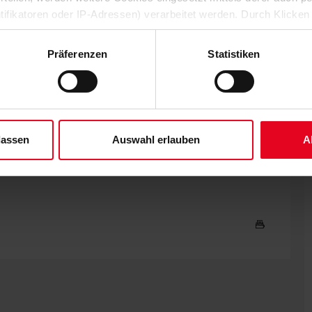
16 Spieltagen musste Torhüter Jonas Kersken nur 13 Mal hinter
ntifikatoren oder IP-Adressen) verarbeitet werden. Durch Klicken
elefelder "hohe Wucht und Energie" aufs Feld, betont Schuster.
 der Speicherung aller aufgeführten Cookies und der entsprech
 Ingolstadt, das die Arminen durch einen sehenswerten Treffer
 die unten jeweils angegebene Zwecke gem. § 25 Abs. 1 TDDDG,
rzeugte einmal mehr die starke Defensive.
Präferenzen
Statistiken
ene Auswahl treffen und diese durch Klicken auf den „Auswahl er
ge der Energie werden. "Wir müssen auf dem gleichen
es“ auswählen, werden nur unbedingt erforderliche Cookies einge
huster deshalb und bis dahin "jedes Prozent Frische
derzeit widerrufen. Weitere Informationen entnehmen Sie bitte un
 unserem
Impressum
."
lassen
Auswahl erlauben
A