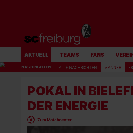
AKTUELL
TEAMS
FANS
VEREI
NACHRICHTEN
ALLE NACHRICHTEN
MÄNNER
F
POKAL IN BIELEF
DER ENERGIE
Zum Matchcenter