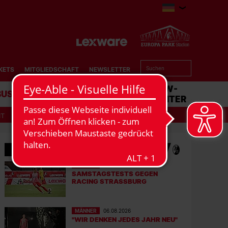
KETS
MITGLIEDSCHAFT
NEWSLETTER
BUSINESS
STADION
MATCHCENTER
IT
MEHR NEWS
MÄNNER
07.08.2026
SAMSTAGSTESTS GEGEN
RACING STRASSBURG
MÄNNER
06.08.2026
"WIR DENKEN JEDES JAHR NEU"