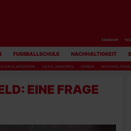
FANSHOP
TIC
N
FUSSBALLSCHULE
NACHHALTIGKEIT
RAUEN & MÄDCHEN
U23 & JUNIOREN
VEREIN
NACHHALTIGKE
ELD: EINE FRAGE