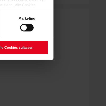
 auf den „Alle Cookies
enden Verarbeitung Ihrer
 Art. 6 Abs. 1 lit. a DSGVO
Marketing
lauben“-Button bestätigen.
setzt. Ihre etwaig erteilten
serer
lle Cookies zulassen