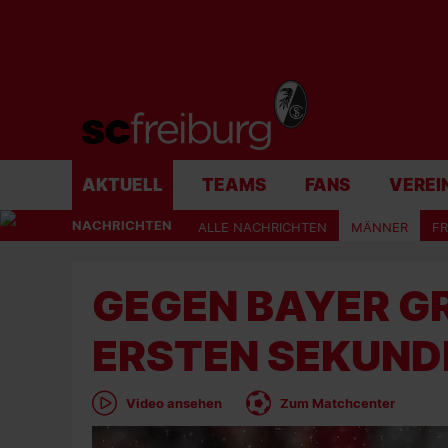
AKTUELL
TEAMS
FANS
VEREI
NACHRICHTEN
ALLE NACHRICHTEN
MÄNNER
F
GEGEN BAYER GR
ERSTEN SEKUND
Video ansehen
Zum Matchcenter