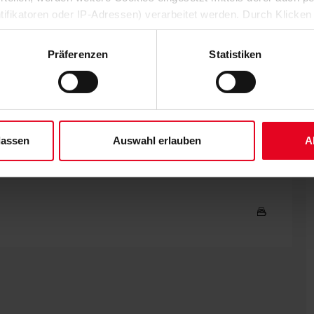
 Höler und Kimberly Ezekwem nach wie vor keine Kandidaten für
ntifikatoren oder IP-Adressen) verarbeitet werden. Durch Klicken
ieder im Kader stehen, und sich im zentralen Mittelfeld ein
 der Speicherung aller aufgeführten Cookies und der entsprech
efern. Noch fraglich ist ein Einsatz von Lukas Kübler, der
 die unten jeweils angegebene Zwecke gem. § 25 Abs. 1 TDDDG,
e.
Präferenzen
Statistiken
ene Auswahl treffen und diese durch Klicken auf den „Auswahl er
kte in der Fremde dürfte der SC von den Rängen erhalten.
es“ auswählen, werden nur unbedingt erforderliche Cookies einge
h die Freiburger Auswärtsfahrer in bester Verfassung – gegen
derzeit widerrufen. Weitere Informationen entnehmen Sie bitte un
wartet. Für Kurzentschlossene öffnet zudem am Samstag um
 unserem
Impressum
."
lassen
Auswahl erlauben
A