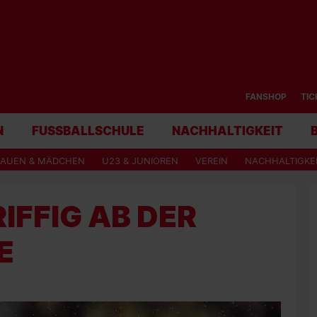
FANSHOP
TIC
N
FUSSBALLSCHULE
NACHHALTIGKEIT
RAUEN & MÄDCHEN
U23 & JUNIOREN
VEREIN
NACHHALTIGKE
IFFIG AB DER
E