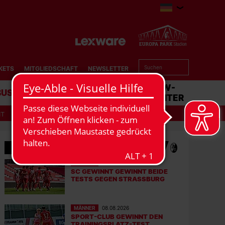
KETS
MITGLIEDSCHAFT
NEWSLETTER
BUSINESS
STADION
MATCHCENTER
IT
MEHR NEWS
MÄNNER
08.08.2026
SC GEWINNT GEWINNT BEIDE
TESTS GEGEN STRASSBURG
MÄNNER
08.08.2026
SPORT-CLUB GEWINNT DEN
TRAININGSPLATZ-TEST