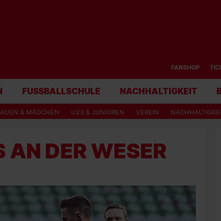
FANSHOP
TIC
N
FUSSBALLSCHULE
NACHHALTIGKEIT
RAUEN & MÄDCHEN
U23 & JUNIOREN
VEREIN
NACHHALTIGKE
S AN DER WESER