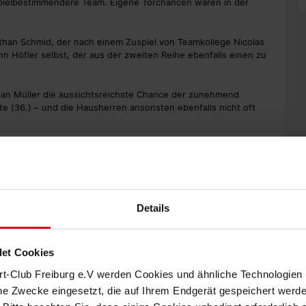
pielbestimmendere Team. Eigene Torchancen waren in der
than Schmid, der nach einem Zuspiel von Teamkollege Nicolas
nn Höfler selbst, der aus der zweiten Reihe ebenfalls einen zu
rian Müller die aussichtsreichste Chance der zunehmend
te (36.) – und die Hausherren ansonsten ebenfalls nicht oft
nd dem leistungsgerechten 0:0 verabschiedete sich der Sport-
Details
gkeiten in der Abwehr ging es in Durchgang zwei. Lienhart
en auf die rechte Seite.
et Cookies
rung auf dem Fuß, setzte den Ball aber mit selbigem am
 der Schlussphase Höfler und der mittlerweile eingewechselte
rt-Club Freiburg e.V werden Cookies und ähnliche Technologie
er Abpraller des Bremer Schlussmanns Jiri Pavlenka in
che Zwecke eingesetzt, die auf Ihrem Endgerät gespeichert werd
 zu ungenau (77.). Und auch Grifo, Kapitän Christian Günter
sbreite (83.).