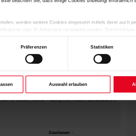
 Bitte beachten Sie, dass einige Cookies unbedingt erforderlich
imat und liegen dank der nun 31 Punkte nach 21 Spieltagen
r Tabelle. Am kommenden Samstag (15.30 Uhr) empfängt der
 erteilen, werden weitere Cookies eingesetzt mittels derer auch
ntifikatoren oder IP-Adressen) verarbeitet werden. Durch Klicken
 der Speicherung aller aufgeführten Cookies und der entsprech
 die unten jeweils angegebene Zwecke gem. § 25 Abs. 1 TDDDG,
Präferenzen
Statistiken
ene Auswahl treffen und diese durch Klicken auf den „Auswahl er
es“ auswählen, werden nur unbedingt erforderliche Cookies einge
STENOGRAMM
derzeit widerrufen. Weitere Informationen entnehmen Sie bitte un
r), Toprak, Friedl - Gebre Selassie, Eggestein, Möhwald (80.,
 unserem
Impressum
."
 Groß) - Rashica, Sargent (62., Selke)
lassen
Auswahl erlauben
A
 (90.+2, Kübler), Günter - Jeong (56., Höler), Santamaria (71.,
Zuschauer:
-