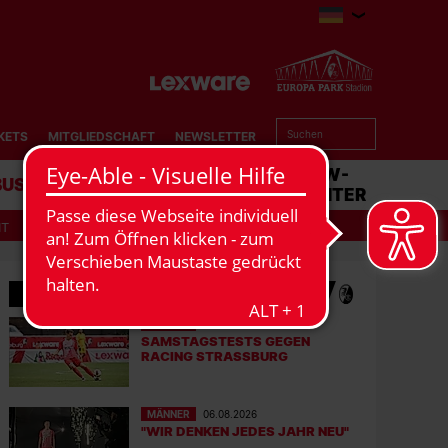
KETS
MITGLIEDSCHAFT
NEWSLETTER
BUSINESS
STADION
MATCHCENTER
IT
MEHR NEWS
MÄNNER
07.08.2026
SAMSTAGSTESTS GEGEN
RACING STRASSBURG
MÄNNER
06.08.2026
"WIR DENKEN JEDES JAHR NEU"