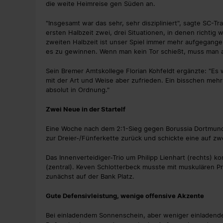
die weite Heimreise gen Süden an.
"Insgesamt war das sehr, sehr diszipliniert", sagte SC-Tra
ersten Halbzeit zwei, drei Situationen, in denen richti
zweiten Halbzeit ist unser Spiel immer mehr aufgegang
es zu gewinnen. Wenn man kein Tor schießt, muss man 
Sein Bremer Amtskollege Florian Kohfeldt ergänzte: "Es 
mit der Art und Weise aber zufrieden. Ein bisschen me
absolut in Ordnung."
Zwei Neue in der Startelf
Eine Woche nach dem 2:1-Sieg gegen Borussia Dortmund k
zur Dreier-/Fünferkette zurück und schickte eine auf zw
Das Innenverteidiger-Trio um Philipp Lienhart (rechts) 
(zentral). Keven Schlotterbeck musste mit muskulären P
zunächst auf der Bank Platz.
Gute Defensivleistung, wenige offensive Akzente
Bei einladendem Sonnenschein, aber weniger einladende