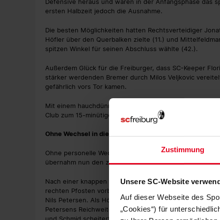
Defensive heraus und waren in der Anfangsphase das s
ersten Halbzeit jedoch die Ausnahme.
Die besten Möglichkeiten hatten Rechtsverteidiger Jona
Höfler über den Querbalken zielte (11.) und Mittelfeldma
spitzen Winkel für seinen Abschluss wählte (42.).
Außerdem Glück für die Freiburger, dass SC-Keeper Flo
stärker werdenden Bremer durch Milos Veljkovic vereitel
gefährlich vors Tor kamen.
Mit einem hauchdünnen Ballbesitzplus von 51 Prozent u
Club zum 15-minütigen Aufwärmen in die Kabinen.
Ohne Wechsel in die zweite Halbzeit
Zustimmung
Ohne personelle Wechsel, aber mit veränderten Zuständi
übernahm nun den zentralen Part, Gulde rückte stattdess
Unsere SC-Website verwend
Nach einer knappen Stunde hatte Vincenzo Grifo die Füh
rechten Pfosten vorbei (55.). Noch näher dran waren in
Auf dieser Webseite des Spo
Nils Petersen. Als Höfler mit Wucht abschloss, landete d
„Cookies“) für unterschiedli
Petersens Reichweite. Doch dessen Schussversuch geriet
und Schmid scheiterten bei ihrer Co-Produktion um Haare