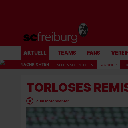
AKTUELL
TEAMS
FANS
VEREI
NACHRICHTEN
ALLE NACHRICHTEN
MÄNNER
F
TORLOSES REMI
Zum Matchcenter