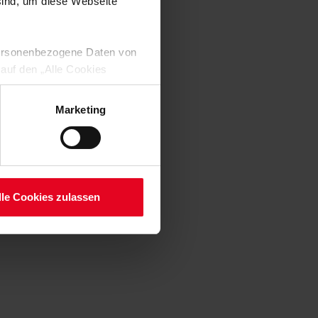
 sind, um diese Webseite
 personenbezogene Daten von
 auf den „Alle Cookies
enden Verarbeitung Ihrer
 Art. 6 Abs. 1 lit. a DSGVO
Marketing
lauben“-Button bestätigen.
setzt. Ihre etwaig erteilten
serer
lle Cookies zulassen