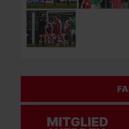
FA
MITGLIED