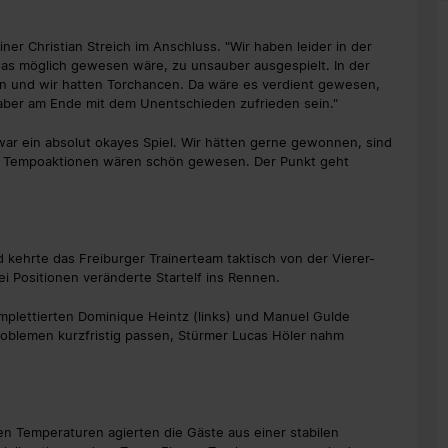
iner Christian Streich im Anschluss. "Wir haben leider in der
g was möglich gewesen wäre, zu unsauber ausgespielt. In der
en und wir hatten Torchancen. Da wäre es verdient gewesen,
aber am Ende mit dem Unentschieden zufrieden sein."
war ein absolut okayes Spiel. Wir hätten gerne gewonnen, sind
hr Tempoaktionen wären schön gewesen. Der Punkt geht
ehrte das Freiburger Trainerteam taktisch von der Vierer-
ei Positionen veränderte Startelf ins Rennen.
komplettierten Dominique Heintz (links) und Manuel Gulde
roblemen kurzfristig passen, Stürmer Lucas Höler nahm
n Temperaturen agierten die Gäste aus einer stabilen