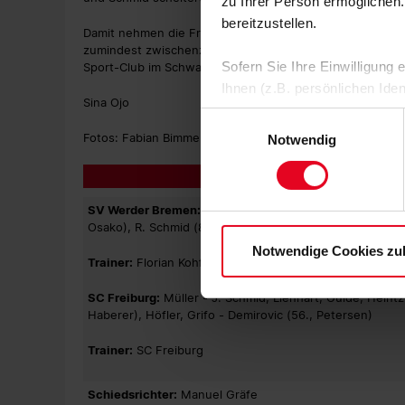
zu Ihrer Person ermöglichen.
bereitzustellen.
Damit nehmen die Freiburger einen Zähler mit in die He
zumindest zwischenzeitlich auf dem achten Platz in de
Sofern Sie Ihre Einwilligung
Sport-Club im Schwarzwald-Stadion Union Berlin.
Ihnen (z.B. persönlichen Ide
Sina Ojo
zulassen“-Button stimmen Sie
Einwilligungsauswahl
personenbezogenen Daten für
Fotos: Fabian Bimmer
Notwendig
zu. Sie können auch eine eig
Soweit Sie „Notwendige Cooki
Einwilligungen können Sie je
SV Werder Bremen:
Pavlenka - Veljkovic (45., Moisande
Datenschutzerklärung
und
Osako), R. Schmid (86., Bittencourt), Augustinsson (86.,
Notwendige Cookies zu
Trainer:
Florian Kohfeldt
SC Freiburg:
Müller - J. Schmid, Lienhart, Gulde, Heintz
Haberer), Höfler, Grifo - Demirovic (56., Petersen)
Trainer:
SC Freiburg
Schiedsrichter:
Manuel Gräfe