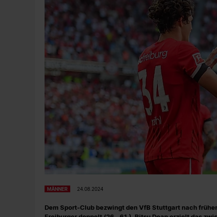
MÄNNER
24.08.2024
Dem Sport-Club bezwingt den VfB Stuttgart nach frühem 0
Freiburger doppelt (26., 61.), Ritsu Doan erzielt das zwi