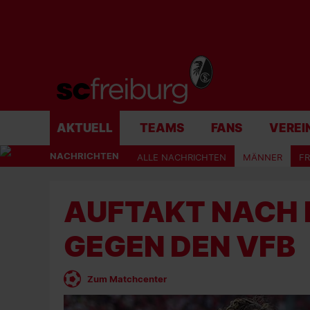
AKTUELL
TEAMS
FANS
VEREI
NACHRICHTEN
ALLE NACHRICHTEN
MÄNNER
F
AUFTAKT NACH MA
EGEN DEN VFB
Zum Matchcenter