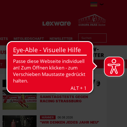
KETS
MITGLIEDSCHAFT
NEWSLETTER
BUSINESS
STADION
MATCHCENTER
IT
MEHR NEWS
MÄNNER
07.08.2026
SAMSTAGSTESTS GEGEN
RACING STRASSBURG
MÄNNER
06.08.2026
"WIR DENKEN JEDES JAHR NEU"