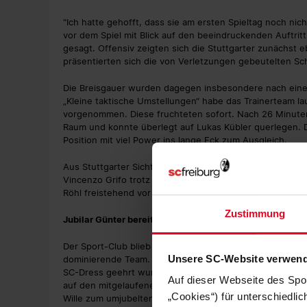
"Ich hatte gehofft, dass sie am ersten Spieltag noch nic
vor dem Spiel mit Blick auf den beeindruckenden Auftri
gesagt. Offensiv zeigten sich die Stuttgarter zunächst e
präsentierten sich die von Verletzungen gebeutelten Sc
Die Breisgauer wurden dagegen insbesondere nach einer
„Kleine taktische Umstellungen“ habe das Trainerteam la
vorgenommen. Diese fruchteten sofort. Nach 26 Minuten
Raum und konnte überlegt auf Lukas Kübler querlegen. 
Position mit viel Power ins lange Eck zum Ausgleich.
Aus Stuttgarter Sicht war es schmeichelhaft, dass es au
Vincenzo Grifo trotz drei aussichtsreichen Abschlussgel
Röhl freistehend vor Nübel (33.). Es blieb beim 1:1 zur P
Zustimmung
Jubilar Günter bereitet die Freiburger Führung vor
Der Sport-Club blieb auch zu Beginn der zweiten Halbze
Unsere SC-Website verwend
dominierende Team. Nach 54 Minuten hinterlief Kapitän Chr
SC-Dress geehrt wurde, Vincenzo Grifo, wurde von diese
Auf dieser Webseite des Spo
auf den mitgelaufenen Ritsu Doan. Der Japaner brauchte 
„Cookies“) für unterschiedli
Wille zum umjubelten 2:1 über die Linie.