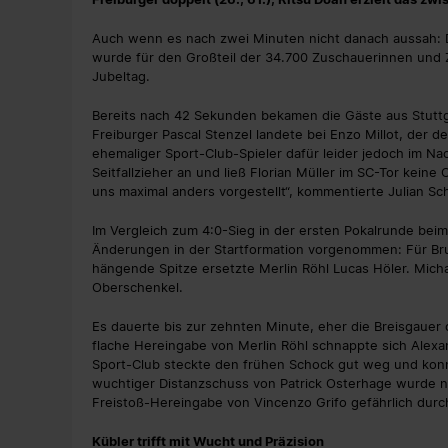
Auch wenn es nach zwei Minuten nicht danach aussah: Da
wurde für den Großteil der 34.700 Zuschauerinnen und
Jubeltag.
Bereits nach 42 Sekunden bekamen die Gäste aus Stuttg
Freiburger Pascal Stenzel landete bei Enzo Millot, der d
ehemaliger Sport-Club-Spieler dafür leider jedoch im N
Seitfallzieher an und ließ Florian Müller im SC-Tor keine 
uns maximal anders vorgestellt“, kommentierte Julian Sc
Im Vergleich zum 4:0-Sieg in der ersten Pokalrunde bei
Änderungen in der Startformation vorgenommen: Für Bru
hängende Spitze ersetzte Merlin Röhl Lucas Höler. Micha
Oberschenkel.
Es dauerte bis zur zehnten Minute, eher die Breisgauer 
flache Hereingabe von Merlin Röhl schnappte sich Alex
Sport-Club steckte den frühen Schock gut weg und konn
wuchtiger Distanzschuss von Patrick Osterhage wurde na
Freistoß-Hereingabe von Vincenzo Grifo gefährlich dur
Kübler trifft mit Wucht und Präzision