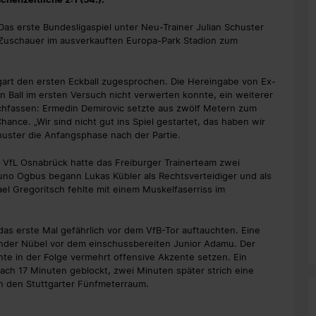
s erste Bundesligaspiel unter Neu-Trainer Julian Schuster
 Zuschauer im ausverkauften Europa-Park Stadion zum
art den ersten Eckball zugesprochen. Die Hereingabe von Ex-
en Ball im ersten Versuch nicht verwerten konnte, ein weiterer
achfassen: Ermedin Demirovic setzte aus zwölf Metern zum
Chance. „Wir sind nicht gut ins Spiel gestartet, das haben wir
huster die Anfangsphase nach der Partie.
m VfL Osnabrück hatte das Freiburger Trainerteam zwei
no Ogbus begann Lukas Kübler als Rechtsverteidiger und als
el Gregoritsch fehlte mit einem Muskelfaserriss im
das erste Mal gefährlich vor dem VfB-Tor auftauchten. Eine
ander Nübel vor dem einschussbereiten Junior Adamu. Der
te in der Folge vermehrt offensive Akzente setzen. Ein
ch 17 Minuten geblockt, zwei Minuten später strich eine
ch den Stuttgarter Fünfmeterraum.