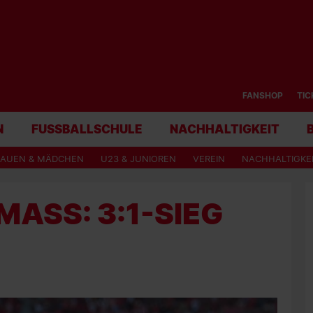
FANSHOP
TIC
N
FUSSBALLSCHULE
NACHHALTIGKEIT
RAUEN & MÄDCHEN
U23 & JUNIOREN
VEREIN
NACHHALTIGKE
SS: 3:1-SIEG G