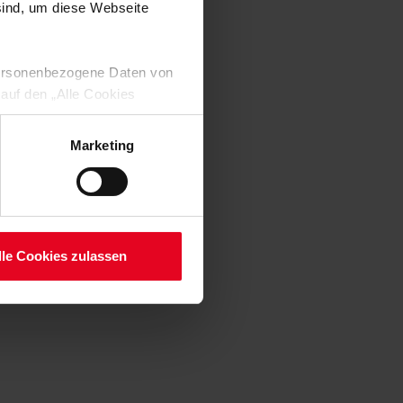
 sind, um diese Webseite
 personenbezogene Daten von
 auf den „Alle Cookies
enden Verarbeitung Ihrer
 Art. 6 Abs. 1 lit. a DSGVO
Marketing
lauben“-Button bestätigen.
setzt. Ihre etwaig erteilten
serer
lle Cookies zulassen