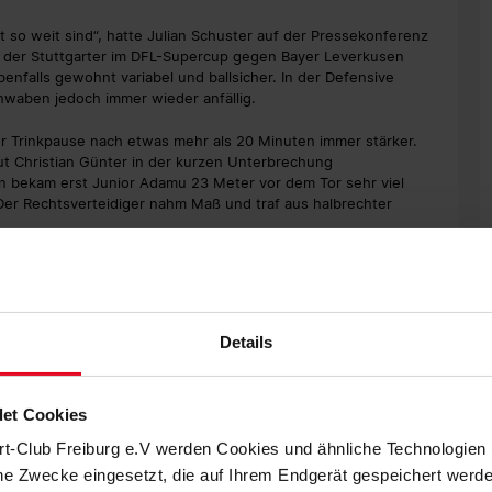
ht so weit sind“, hatte Julian Schuster auf der Pressekonferenz
tt der Stuttgarter im DFL-Supercup gegen Bayer Leverkusen
benfalls gewohnt variabel und ballsicher. In der Defensive
hwaben jedoch immer wieder anfällig.
 Trinkpause nach etwas mehr als 20 Minuten immer stärker.
ut Christian Günter in der kurzen Unterbrechung
 bekam erst Junior Adamu 23 Meter vor dem Tor sehr viel
Der Rechtsverteidiger nahm Maß und traf aus halbrechter
ch sieben Minuten später noch immer 1:1 stand. Erst verpasste
egenheiten (28., 30., 32.) den Doppelschlag, dann scheiterte
ause.
Details
it, die beide Teams personell unverändert angingen, das
et Cookies
istian Günter, der vor der Partie für sein 400. Pflichtspiel im
m mustergültig bedient und legte von links flach nach innen
rt-Club Freiburg e.V werden Cookies und ähnliche Technologie
im Liegen mehrere Anläufe, beförderte den Ball aber mit viel
che Zwecke eingesetzt, die auf Ihrem Endgerät gespeichert werd