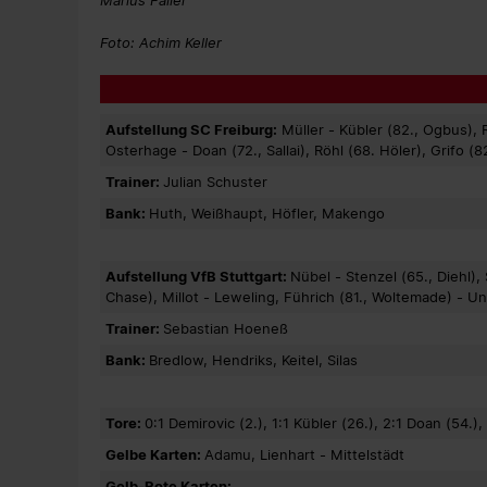
Marius Faller
Foto: Achim Keller
Aufstellung SC Freiburg:
Müller - Kübler (82., Ogbus), R
Osterhage - Doan (72., Sallai), Röhl (68. Höler), Grifo (8
Trainer:
Julian Schuster
Bank:
Huth, Weißhaupt, Höfler, Makengo
Aufstellung VfB Stuttgart:
Nübel - Stenzel (65., Diehl), S
Chase), Millot - Leweling, Führich (81., Woltemade) - Un
Trainer:
Sebastian Hoeneß
Bank:
Bredlow, Hendriks, Keitel, Silas
Tore:
0:1 Demirovic (2.), 1:1 Kübler (26.), 2:1 Doan (54.), 
Gelbe Karten:
Adamu, Lienhart - Mittelstädt
Gelb-Rote Karten: