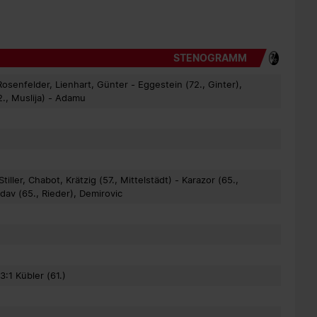
STENOGRAMM
osenfelder, Lienhart, Günter - Eggestein (72., Ginter),
2., Muslija) - Adamu
tiller, Chabot, Krätzig (57., Mittelstädt) - Karazor (65.,
dav (65., Rieder), Demirovic
3:1 Kübler (61.)