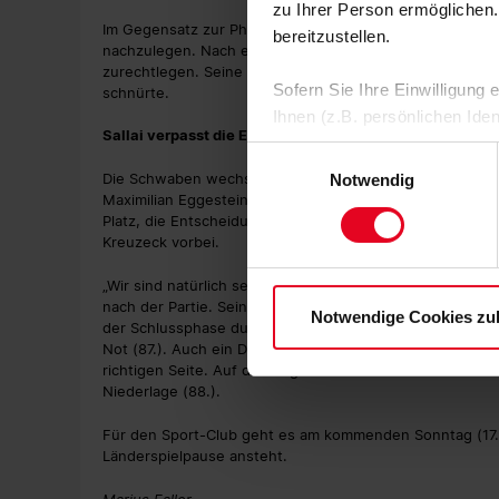
zu Ihrer Person ermöglichen.
Im Gegensatz zur Phase nach dem ersten Treffer gelan
bereitzustellen.
nachzulegen. Nach einem abgefälschten Schuss von Oste
zurechtlegen. Seine mustergültige Hereingabe landete 
Sofern Sie Ihre Einwilligung
schnürte.
Ihnen (z.B. persönlichen Ide
Sallai verpasst die Entscheidung
zulassen“-Button stimmen Sie
Einwilligungsauswahl
personenbezogenen Daten für
Die Schwaben wechselten in kürzester Zeit vierfach, b
Notwendig
zu. Sie können auch eine eig
Maximilian Eggestein und Ritsu Doan Matthias Ginter und
Platz, die Entscheidung auf dem Fuß, schlenzte jedoch a
Soweit Sie „Notwendige Cooki
Kreuzeck vorbei.
Einwilligungen können Sie je
Datenschutzerklärung
und
„Wir sind natürlich sehr glücklich über diesen Derbysie
nach der Partie. Seine Mannschaft hatte auch die Schl
Notwendige Cookies zu
der Schlussphase durch Justin Diehl vereitelte Matthias
Not (87.). Auch ein Distanzschuss von Anrie Chase eine 
richtigen Seite. Auf der Gegenseite verhinderte Jeff C
Niederlage (88.).
Für den Sport-Club geht es am kommenden Sonntag (17.3
Länderspielpause ansteht.