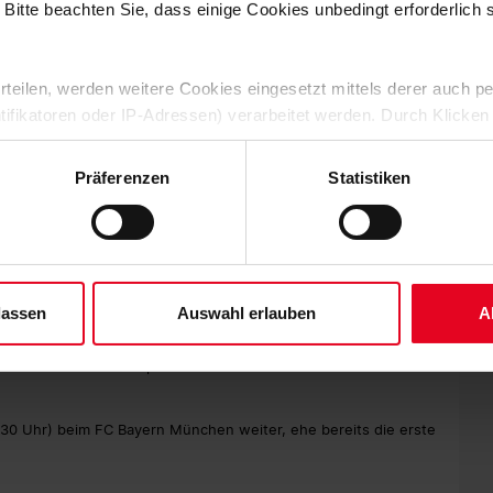
 Bitte beachten Sie, dass einige Cookies unbedingt erforderlich
g es dem Sport-Club, gegen nun taumelnde Schwaben direkt
rhage durfte sich Grifo den Ball nach 61 Minuten zum Eckball
beim eingelaufenen Kübler, der per Kopf den Doppelpack
 erteilen, werden weitere Cookies eingesetzt mittels derer auch
ntifikatoren oder IP-Adressen) verarbeitet werden. Durch Klicken
 der Speicherung aller aufgeführten Cookies und der entsprech
 die unten jeweils angegebene Zwecke gem. § 25 Abs. 1 TDDDG,
eim Sport-Club kamen unter anderem nach 72 Minuten für
Präferenzen
Statistiken
ene Auswahl treffen und diese durch Klicken auf den „Auswahl er
 Roland Sallai. Letzterer hatte, nur zwei Minuten auf dem
us 14 Metern und zentraler Position mit links Zentimeter am
es“ auswählen, werden nur unbedingt erforderliche Cookies einge
derzeit widerrufen. Weitere Informationen entnehmen Sie bitte un
 unserem
Impressum
."
g gegen eine sehr starke Mannschaft“, sagte SC-Trainer Schuster
ussphase unbeschadet überstanden. Die größte VfB-Chance in
lassen
Auswahl erlauben
A
 Ginter mit einer eingesprungenen Grätsche in allerhöchster
Minute später passierte den Pfosten auf der, aus SC-Sicht,
habot nach einem Querpass von Roland Sallai eine höhere VfB-
0 Uhr) beim FC Bayern München weiter, ehe bereits die erste