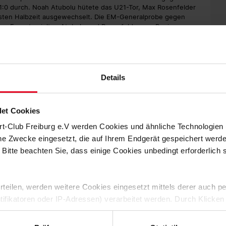
 1:0 durch. Noah Atubolu hütete das U21-Tor, Max Rosenfelder
rsten Halbzeit ausgewechselt. Die EM-Generalprobe gegen
n. Erneut spielten Atubolu und Rosenfelder von Beginn an,
üft, beim Gegentreffer war Atubolu ohne Abwehrchance.
Details
mbi nominiert wurde, absolvierte zwei Länderspiele gegen
weizer Sicht 0:2 endete, wurde Manzambi in der 75. Minute
 in der Startelf und erzielte die zwischenzeitliche 2:1-
et Cookies
rt-Club Freiburg e.V werden Cookies und ähnliche Technologie
der französischen U21-Nationalmannschaft war Kiliann Sildillia
che Zwecke eingesetzt, die auf Ihrem Endgerät gespeichert werd
gen England mit 5:3 durch, Sildillia kam nicht zum Einsatz.
 Bitte beachten Sie, dass einige Cookies unbedingt erforderlich
ich entschieden, stand Sildillia in der Startelf und spielte
erspielpause für ein nicht öffentliches Testspiel gegen den
 erteilen, werden weitere Cookies eingesetzt mittels derer auch
etzte. Den Treffer für den Sport-Club erzielte Maximilian
ntifikatoren oder IP-Adressen) verarbeitet werden. Durch Klicken
 der Speicherung aller aufgeführten Cookies und der entsprech
 die unten jeweils angegebene Zwecke gem. § 25 Abs. 1 TDDDG,