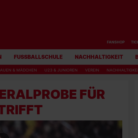
FANSHOP
TIC
N
FUSSBALLSCHULE
NACHHALTIGKEIT
RAUEN & MÄDCHEN
U23 & JUNIOREN
VEREIN
NACHHALTIGKE
ERALPROBE FÜR
TRIFFT