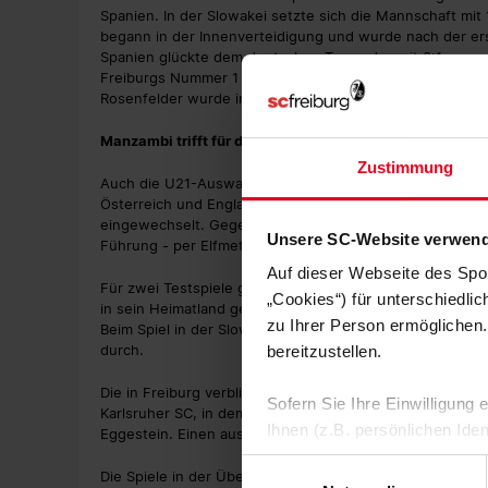
Spanien. In der Slowakei setzte sich die Mannschaft mit
begann in der Innenverteidigung und wurde nach der e
Spanien glückte dem deutschen Team, das mit 3:1 gewan
Freiburgs Nummer 1 wurde von den Spaniern kaum gepr
Rosenfelder wurde in der 63. Minute ausgewechselt.
Manzambi trifft für die Schweiz
Zustimmung
Auch die U21-Auswahl der Schweiz, für die Johan Manza
Österreich und England. Beim ersten Spiel, das aus Sch
eingewechselt. Gegen England stand der Mittelfeldspieler
Unsere SC-Website verwend
Führung - per Elfmeter. Das Spiel endete 2:2.
Auf dieser Webseite des Spo
Für zwei Testspiele gegen England und die Slowakei mit 
„Cookies“) für unterschiedli
in sein Heimatland gereist. Die Franzosen setzten sich ge
zu Ihrer Person ermöglichen.
Beim Spiel in der Slowakei, das die Franzosen mit 4:0 für s
durch.
bereitzustellen.
Die in Freiburg verbliebenen SC-Spieler nutzten die Länd
Sofern Sie Ihre Einwilligung
Karlsruher SC, in dem sich der Zweitligist mit 2:1 durchs
Ihnen (z.B. persönlichen Ide
Eggestein. Einen ausführlichen Spielbericht gibt es
hier.
zulassen“-Button stimmen Sie
Einwilligungsauswahl
Die Spiele in der Übersicht:
personenbezogenen Daten für