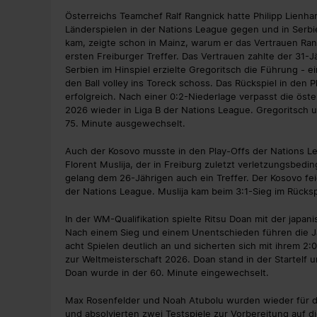
Österreichs Teamchef Ralf Rangnick hatte Philipp Lienha
Länderspielen in der Nations League gegen und in Serbi
kam, zeigte schon in Mainz, warum er das Vertrauen Rang
ersten Freiburger Treffer. Das Vertrauen zahlte der 31-
Serbien im Hinspiel erzielte Gregoritsch die Führung -
den Ball volley ins Toreck schoss. Das Rückspiel in den P
erfolgreich. Nach einer 0:2-Niederlage verpasst die öste
2026 wieder in Liga B der Nations League. Gregoritsch un
75. Minute ausgewechselt.
Auch der Kosovo musste in den Play-Offs der Nations Le
Florent Muslija, der in Freiburg zuletzt verletzungsbedi
gelang dem 26-Jährigen auch ein Treffer. Der Kosovo fei
der Nations League. Muslija kam beim 3:1-Sieg im Rückspi
In der WM-Qualifikation spielte Ritsu Doan mit der japa
Nach einem Sieg und einem Unentschieden führen die J
acht Spielen deutlich an und sicherten sich mit ihrem 2:
zur Weltmeisterschaft 2026. Doan stand in der Startelf 
Doan wurde in der 60. Minute eingewechselt.
Max Rosenfelder und Noah Atubolu wurden wieder für 
und absolvierten zwei Testspiele zur Vorbereitung auf d