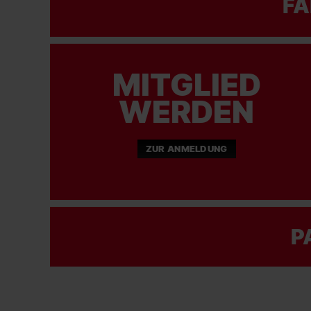
FA
MITGLIED
WERDEN
ZUR ANMELDUNG
P