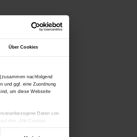
Über Cookies
n (zusammen nachfolgend
en und ggf. eine Zuordnung
 sind, um diese Webseite
 personenbezogene Daten von
 auf den „Alle Cookies
enden Verarbeitung Ihrer
 Art. 6 Abs. 1 lit. a DSGVO