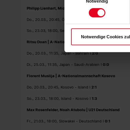
Notwendig
zu. Sie können auch eine eig
Philipp Lienhart, Michael Gregoritsch | A-Nationalmann
Soweit Sie „Notwendige Cooki
Einwilligungen können Sie je
Do., 20.03., 20:45, Österreich - Serbien I
1:1
Datenschutzerklärung
und
So., 23.03, 18:00, Serbien - Österreich I
2:0
Notwendige Cookies zu
Ritsu Doan | A-Nationalmannschaft Japan
Do., 20.03., 11:35, Japan - Bahrain I
2:0
Di., 25.03., 11:35, Japan - Saudi-Arabien I
0:0
Florent Muslija | A-Nationalmannschaft Kosovo
Do, 20.03., 20:45, Kosovo - Island I
2:1
So., 23.03., 18:00, Island - Kosovo I
1:3
Max Rosenfelder, Noah Atubolu | U21 Deutschland
Fr., 21.03., 18:00, Slowakei - Deutschland I
0:1