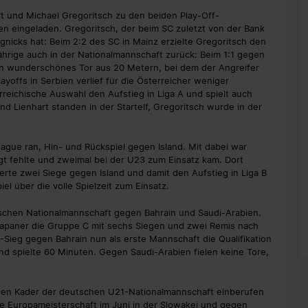
rt und Michael Gregoritsch zu den beiden Play-Off-
en eingeladen. Gregoritsch, der beim SC zuletzt von der Bank
nicks hat: Beim 2:2 des SC in Mainz erzielte Gregoritsch den
Jährige auch in der Nationalmannschaft zurück: Beim 1:1 gegen
 ein wunderschönes Tor aus 20 Metern, bei dem der Angreifer
layoffs in Serbien verlief für die Österreicher weniger
rreichische Auswahl den Aufstieg in Liga A und spielt auch
d Lienhart standen in der Startelf, Gregoritsch wurde in der
ague ran, Hin- und Rückspiel gegen Island. Mit dabei war
ngt fehlte und zweimal bei der U23 zum Einsatz kam. Dort
erte zwei Siege gegen Island und damit den Aufstieg in Liga B
el über die volle Spielzeit zum Einsatz.
nischen Nationalmannschaft gegen Bahrain und Saudi-Arabien.
apaner die Gruppe C mit sechs Siegen und zwei Remis nach
0-Sieg gegen Bahrain nun als erste Mannschaft die Qualifikation
und spielte 60 Minuten. Gegen Saudi-Arabien fielen keine Tore,
den Kader der deutschen U21-Nationalmannschaft einberufen
ie Europameisterschaft im Juni in der Slowakei und gegen