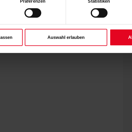
Präferenzen
Statistiken
ene Auswahl treffen und diese durch Klicken auf den „Auswahl er
schaft Österreich
es“ auswählen, werden nur unbedingt erforderliche Cookies einge
derzeit widerrufen. Weitere Informationen entnehmen Sie bitte un
 unserem
Impressum
."
lassen
Auswahl erlauben
A