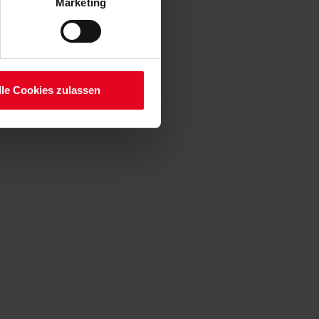
Marketing
lauben“-Button bestätigen.
setzt. Ihre etwaig erteilten
serer
lle Cookies zulassen