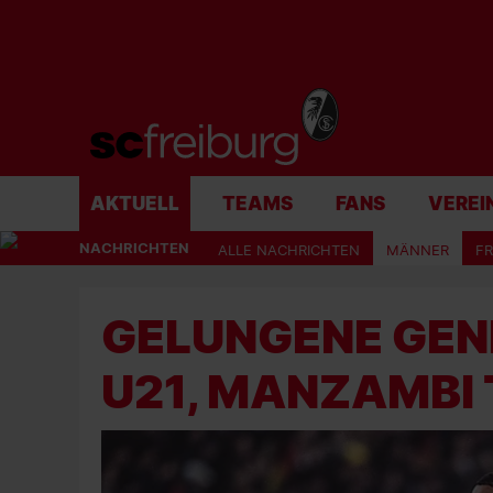
AKTUELL
TEAMS
FANS
VEREI
NACHRICHTEN
ALLE NACHRICHTEN
MÄNNER
F
GELUNGENE GEN
U21, MANZAMBI 