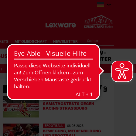
KETS
MITGLIEDSCHAFT
NEWSLETTER
BUSINESS
STADION
MATCHCENTER
IT
MEHR NEWS
MÄNNER
07.08.2026
SAMSTAGSTESTS GEGEN
RACING STRASSBURG
EFOOTBALL
06.08.2026
BEWEGUNG, MEDIENBILDUNG
UND EFOOTBALL