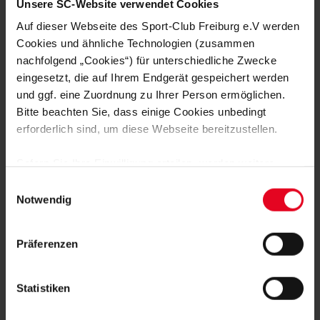
Unsere SC-Website verwendet Cookies
Auf dieser Webseite des Sport-Club Freiburg e.V werden
FRAUEN & MÄDCHEN
06.08.2026
DOPPELTE PREMIERE: BRUNOLD UND
Cookies und ähnliche Technologien (zusammen
VINCZE TREFFEN BEIM TEST
nachfolgend „Cookies“) für unterschiedliche Zwecke
eingesetzt, die auf Ihrem Endgerät gespeichert werden
FRAUEN & MÄDCHEN
05.08.2026
und ggf. eine Zuordnung zu Ihrer Person ermöglichen.
VIER SCHWEIZERINNEN IN
Bitte beachten Sie, dass einige Cookies unbedingt
ÖSTERREICH – EIN INTERVIEW
erforderlich sind, um diese Webseite bereitzustellen.
FRAUEN & MÄDCHEN
01.08.2026
Sofern Sie Ihre Einwilligung erteilen, werden weitere
BORBÁLA VINCZE VERSTÄRKT DEN
Cookies eingesetzt mittels derer auch personenbezogene
SPORT-CLUB
Einwilligungsauswahl
Daten von Ihnen (z.B. persönlichen Identifikatoren oder
Notwendig
IP-Adressen) verarbeitet werden. Durch Klicken auf den
FRAUEN & MÄDCHEN
31.07.2026
„Alle Cookies zulassen“-Button stimmen Sie der
SC-FRAUEN SIND IN SCHRUNS
Präferenzen
ANGEKOMMEN
Speicherung aller aufgeführten Cookies und der
entsprechenden Verarbeitung Ihrer personenbezogenen
Daten für die unten jeweils angegebene Zwecke gem. §
Statistiken
25 Abs. 1 TDDDG, Art. 6 Abs. 1 lit. a DSGVO zu. Sie
können auch eine eigene Auswahl treffen und diese durch