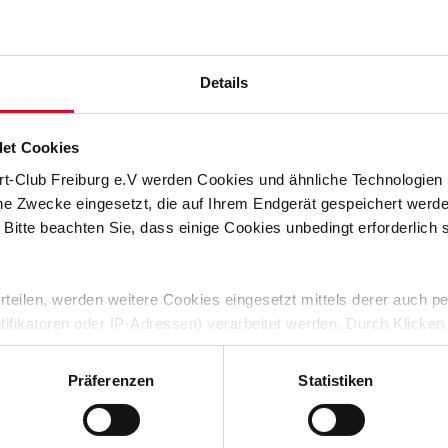
Für die A-Nationalmannschaften stehen Testspiele und der 6.
ft in Deutschland auf dem Programm. Die Teilnahme an den
ubolu wegen Sprunggelenksproblemen absagen.
Details
et Cookies
rt-Club Freiburg e.V werden Cookies und ähnliche Technologie
che Zwecke eingesetzt, die auf Ihrem Endgerät gespeichert werd
 Bitte beachten Sie, dass einige Cookies unbedingt erforderlich
 erteilen, werden weitere Cookies eingesetzt mittels derer auch
ntifikatoren oder IP-Adressen) verarbeitet werden. Durch Klicken
 der Speicherung aller aufgeführten Cookies und der entsprech
RTL
 die unten jeweils angegebene Zwecke gem. § 25 Abs. 1 TDDDG,
Präferenzen
Statistiken
ene Auswahl treffen und diese durch Klicken auf den „Auswahl er
es“ auswählen, werden nur unbedingt erforderliche Cookies einge
derzeit widerrufen. Weitere Informationen entnehmen Sie bitte un