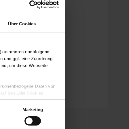
Über Cookies
n (zusammen nachfolgend
en und ggf. eine Zuordnung
 sind, um diese Webseite
 personenbezogene Daten von
 auf den „Alle Cookies
enden Verarbeitung Ihrer
 Art. 6 Abs. 1 lit. a DSGVO
Marketing
lauben“-Button bestätigen.
setzt. Ihre etwaig erteilten
serer