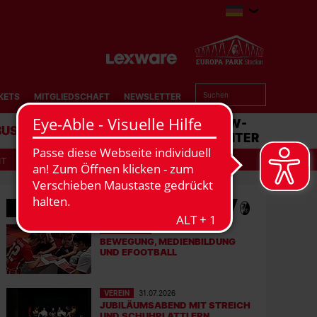
KETS
MITGLIEDSCHAFT
NEWSLETTER
BUSINESS
STADION
MATCHCENTER
IT
MEHR NEWS
EFOOTBALL
06.08.2026
BEWEGUNG, MEDIENBILDUNG
UND EFOOTBALL
VEREIN
31.07.2026
JUBILÄUMSABEND MIT STREICH
UND SCHUHPLATTLERN