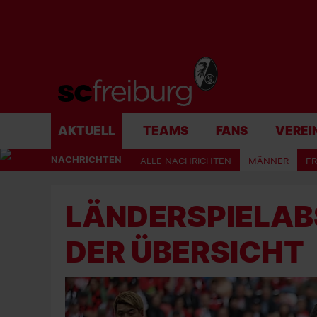
AKTUELL
TEAMS
FANS
VEREI
NACHRICHTEN
ALLE NACHRICHTEN
MÄNNER
F
LÄNDERSPIELAB
DER ÜBERSICHT