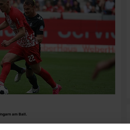
Ungarn am Ball.
Lienhart, Michael Gregoritsch, Ritsu Doan, Roland Sallai,