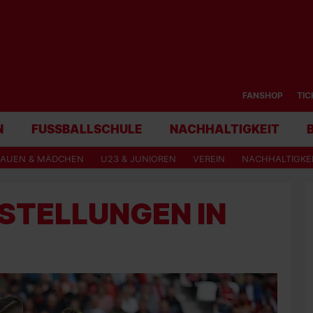
FANSHOP
TIC
N
FUSSBALLSCHULE
NACHHALTIGKEIT
RAUEN & MÄDCHEN
U23 & JUNIOREN
VEREIN
NACHHALTIGKE
STELLUNGEN IN