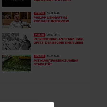
VEREIN
30.07.2026
PHILIPP LIENHART IM
PODCAST-INTERVIEW
VEREIN
29.07.2026
IN ERINNERUNG AN FRANZ-KARL
OPITZ: DER BEGINN EINER LIEBE
VEREIN
28.07.2026
MIT KUNSTFASERN ZU MEHR
STABILITÄT