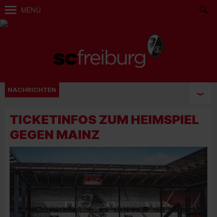
MENÜ
NACHRICHTEN
TICKETINFOS ZUM HEIMSPIEL
GEGEN MAINZ