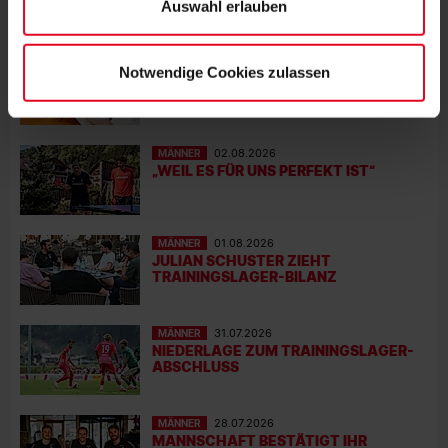
Auswahl erlauben
MÄNNER
03.08.2026
Notwendige Cookies zulassen
CONFERENCE-LEAGUE-PLAYOFFS
GEGEN HELSINKI ODER MOTHERWELL
MÄNNER
02.08.2026
„WEIL ES FÜR UNS PERFEKT IST“
MÄNNER
01.08.2026
JULIAN SCHUSTER ZIEHT
TRAININGSLAGER-BILANZ
MÄNNER
31.07.2026
NIEDERLAGE ZUM TRAININGSLAGER-
ABSCHLUSS
MÄNNER
28.07.2026
MANNSCHAFT BESTÄTIGT IHR