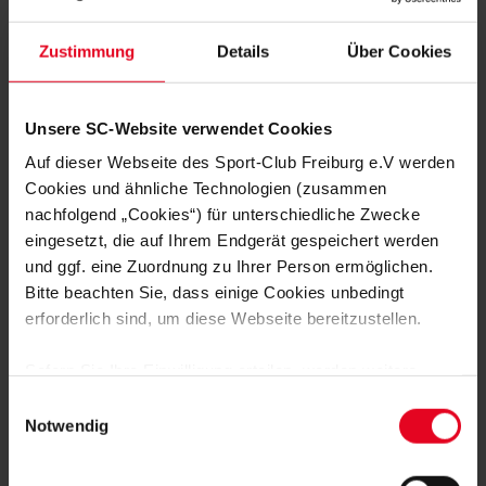
Zustimmung
Details
Über Cookies
MEHR NEWS
MÄNNER
08.08.2026
SC GEWINNT GEWINNT BEIDE TESTS
Unsere SC-Website verwendet Cookies
GEGEN STRASSBURG
Auf dieser Webseite des Sport-Club Freiburg e.V werden
Cookies und ähnliche Technologien (zusammen
MÄNNER
08.08.2026
SPORT-CLUB GEWINNT DEN
nachfolgend „Cookies“) für unterschiedliche Zwecke
TRAININGSPLATZ-TEST
eingesetzt, die auf Ihrem Endgerät gespeichert werden
und ggf. eine Zuordnung zu Ihrer Person ermöglichen.
MÄNNER
07.08.2026
Bitte beachten Sie, dass einige Cookies unbedingt
SAMSTAGSTESTS GEGEN RACING
erforderlich sind, um diese Webseite bereitzustellen.
STRASSBURG
Sofern Sie Ihre Einwilligung erteilen, werden weitere
MÄNNER
06.08.2026
Cookies eingesetzt mittels derer auch personenbezogene
Einwilligungsauswahl
"WIR DENKEN JEDES JAHR NEU"
Daten von Ihnen (z.B. persönlichen Identifikatoren oder
Notwendig
IP-Adressen) verarbeitet werden. Durch Klicken auf den
„Alle Cookies zulassen“-Button stimmen Sie der
MÄNNER
03.08.2026