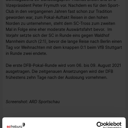
Vizepräsident Peter Frymuth vor. Nachdem es für den Sport-
Club in den vergangenen Jahren fast schon zur Tradition
geworden war, zum Pokal-Auftakt Reisen in den hohen
Norden zu unternehmen, steht dem SC-Tross zum zweiten
Mal in Folge eine eher moderate Auswärtsfahrt bevor. Im
Vorjahr setzte sich der SC in Runde eins gegen Waldhof
Mannheim durch (2:1), bevor die lange Reise nach Berlin einen
Tag vor Weihnachten mit dem knappen 0:1 beim VfB Stuttgart
in Runde zwei endete.
Die erste DFB-Pokal-Runde wird vom 06. bis 09. August 2021
ausgetragen. Die zeitgenauen Ansetzungen wird der DFB
frühestens zehn Tage nach der Auslosung vornehmen.
Screenshot: ARD Sportschau