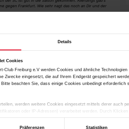
uch der SC ist gut in die Saison gekommen. Allerdings gab's
ine gegen Frankfurt. Wie sehr nagt das noch an Dir und der
h gemacht. Verlieren ist immer Mist. Das wollen wir nicht
einen Gegner. Wir sind ziemlich sauer, und das sollte man im
Details
, aber das letzte Quäntchen in diesem Spiel gefehlt hat. Das
et Cookies
en Halbzeit nicht viel, macht aber aus eineinhalb Chancen zwei
ssieg. Wir hatten es in dem Moment gar nicht.
rt-Club Freiburg e.V werden Cookies und ähnliche Technologie
che Zwecke eingesetzt, die auf Ihrem Endgerät gespeichert werd
ssen: Nach zwölf Spieltagen ist der Sport-Club nach wie vor
 Bitte beachten Sie, dass einige Cookies unbedingt erforderlich
vielleicht auch mal glücklich geholt, das hat uns jetzt am
no" gesagt, wussten, dass wir von Woche zu Woche gucken
 erteilen, werden weitere Cookies eingesetzt mittels derer auch
g gehen kann. Das war jetzt am Wochenende genau so und wir
ntifikatoren oder IP-Adressen) verarbeitet werden. Durch Klicken
 der Speicherung aller aufgeführten Cookies und der entsprech
e genauso spielen wie den rechts vor der Dreierkette. Auf
 die unten jeweils angegebene Zwecke gem. § 25 Abs. 1 TDDDG,
Präferenzen
Statistiken