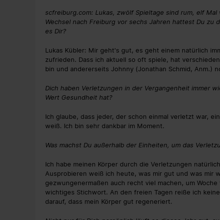
scfreiburg.com: Lukas, zwölf Spieltage sind rum, elf Mal 
Wechsel nach Freiburg vor sechs Jahren hattest Du zu d
es Dir?
Lukas Kübler: Mir geht's gut, es geht einem natürlich imm
zufrieden. Dass ich aktuell so oft spiele, hat verschiede
bin und andererseits Johnny (Jonathan Schmid, Anm.) noc
Dich haben Verletzungen in der Vergangenheit immer w
Wert Gesundheit hat?
Ich glaube, dass jeder, der schon einmal verletzt war, 
weiß. Ich bin sehr dankbar im Moment.
Was machst Du außerhalb der Einheiten, um das Verletzu
Ich habe meinen Körper durch die Verletzungen natürli
Ausprobieren weiß ich heute, was mir gut und was mir 
gezwungenermaßen auch recht viel machen, um Woche für 
wichtiges Stichwort. An den freien Tagen reiße ich kein
darauf, dass mein Körper gut regeneriert.