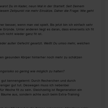
warst Du im Kader, neun Mal in der Startelf. Seit Deinem
iesem Zeitpunkt nie mehr Einsätze. Daher die Frage: Wie geht
er besser, wenn man viel spielt. Bis jetzt bin ich einfach sehr
ne Gründe. Unter anderen liegt es daran, dass einerseits ich fit
h nicht wieder ganz fit ist.
ieder außer Gefecht gesetzt. Weißt Du umso mehr, welchen
einen gesunden Körper hinterher noch mehr zu schätzen
ngsrisiko so gering wie möglich zu halten?
ch gut kennengelernt: Durch Recherchen und durch
weniger gut tut. Deswegen muss ich nebenbei
Woche fit zu sein. Gleichzeitig ist Regeneration ein
e Bäume aus, sondern achte auch beim Extra-Training