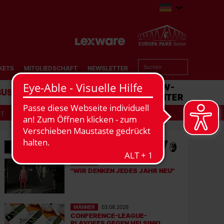
KETS
MITGLIEDSCHAFT
NEWSLETTER
BUSINESS
STADION
MATCHCENTER
IT
MEHR NEWS
MÄNNER
06.08.2026
"WIR DENKEN JEDES JAHR NEU"
MÄNNER
03.08.2026
CONFERENCE-LEAGUE-
PLAYOFFS GEGEN HELSINKI