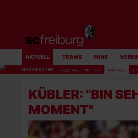
AKTUELL
TEAMS
FANS
VEREI
NACHRICHTEN
ALLE NACHRICHTEN
MÄNNER
F
KÜBLER: "BIN S
MOMENT"