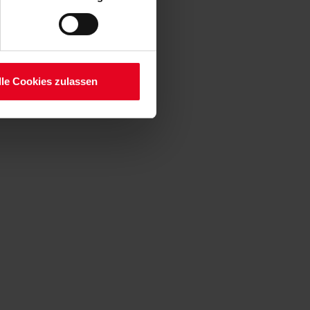
lauben“-Button bestätigen.
setzt. Ihre etwaig erteilten
serer
lle Cookies zulassen