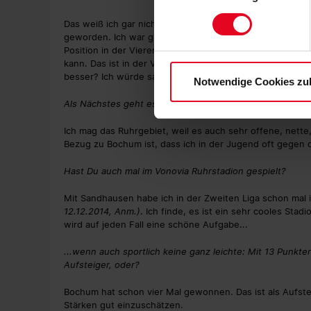
zu. Sie können auch eine eig
Soweit Sie „Notwendige Cooki
Das weiß ich gar nicht. Früher gab es das mit der Dreierk
geworden. Ich war ganz früher Innenverteidiger und erst 
Einwilligungen können Sie je
Position in der Viererkette. In der Dreierkette gefällt mi
Datenschutzerklärung
und
kann. Das ist in der Viererkette ein Stück schwieriger is
besser? Ich würde sagen, beides ist okay.
Notwendige Cookies zu
Als Nächstes geht es gegen Bochum. Welchen Bezug ha
Ich mag das Ruhrgebiet, weil es auch sehr offene, nette
Bezug zu Bochum ist, dass ich in der Jugend oft gegen 
Hast Du auch mal im Vonovia Ruhrstadion gespielt?
Mit Sandhausen habe ich in der Zweiten Liga schon mal 
12.12.2014, Anm.)
. Ich finde, es ist ein sehr cooles Stadi
wird auf jeden Fall eine schöne Aufgabe...
...wenn auch sportlich keine ganz leichte: Mit 13 Punkten
Aufsteiger, oder?
Bochum hat schon vier Mal gewonnen. Das ist als Aufste
Stärken gut einzuschätzen.