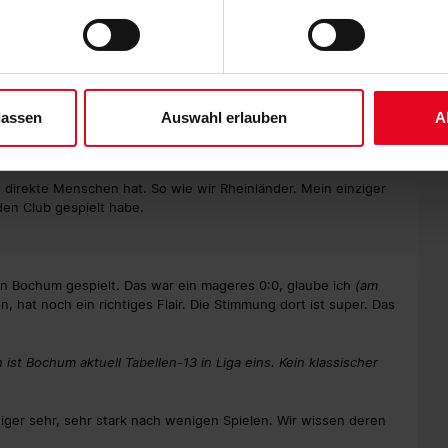
ene Auswahl treffen und diese durch Klicken auf den „Auswahl er
es“ auswählen, werden nur unbedingt erforderliche Cookies einge
ette noch gar nicht so, das ist erst die letzten Jahre modern
ab der Profi-Zeit Außenverteidiger. Gelernt habe ich die
derzeit widerrufen. Weitere Informationen entnehmen Sie bitte un
r, dass ich weiter vorne bin und auch mal torgefährlich sein
 unserem
Impressum
."
t, weil man noch einen vor sich hat. Aber was gefällt mir
lassen
Auswahl erlauben
A
t man als gebürtiger Bonner zu Bochum?
, direkte Menschen hat. So wie wir Rheinländer. Mein einziger
den Club gespielt habe.
in Bochum gespielt. Das war ein mageres 0:0, glaube ich
(am
on, hat noch ein richtiges Flair. Die Stimmung dort ist super. Das
 ist Bochum aktuell Tabellen-13 in Liga eins. Kein klassischer
iger sehr, sehr stark nach wenigen Spielen. Wir wissen deren