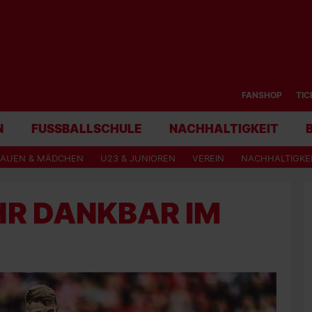
FANSHOP
TIC
N
FUSSBALLSCHULE
NACHHALTIGKEIT
RAUEN & MÄDCHEN
U23 & JUNIOREN
VEREIN
NACHHALTIGKE
EHR DANKBAR IM