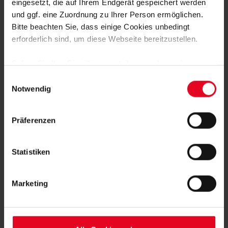
eingesetzt, die auf Ihrem Endgerät gespeichert werden
und ggf. eine Zuordnung zu Ihrer Person ermöglichen.
Bitte beachten Sie, dass einige Cookies unbedingt
MEHR NEWS
erforderlich sind, um diese Webseite bereitzustellen.
MÄNNER
06.08.2026
"WIR DENKEN JEDES JAHR NEU"
Sofern Sie Ihre Einwilligung erteilen, werden weitere
Cookies eingesetzt mittels derer auch personenbezogene
Einwilligungsauswahl
Daten von Ihnen (z.B. persönlichen Identifikatoren oder
Notwendig
MÄNNER
03.08.2026
IP-Adressen) verarbeitet werden. Durch Klicken auf den
CONFERENCE-LEAGUE-PLAYOFFS
„Alle Cookies zulassen“-Button stimmen Sie der
GEGEN HELSINKI ODER MOTHERWELL
Präferenzen
Speicherung aller aufgeführten Cookies und der
entsprechenden Verarbeitung Ihrer personenbezogenen
MÄNNER
02.08.2026
Daten für die unten jeweils angegebene Zwecke gem. §
„WEIL ES FÜR UNS PERFEKT IST“
Statistiken
25 Abs. 1 TDDDG, Art. 6 Abs. 1 lit. a DSGVO zu. Sie
können auch eine eigene Auswahl treffen und diese durch
Marketing
Klicken auf den „Auswahl erlauben“-Button bestätigen.
MÄNNER
01.08.2026
JULIAN SCHUSTER ZIEHT
Soweit Sie „Notwendige Cookies“ auswählen, werden nur
TRAININGSLAGER-BILANZ
unbedingt erforderliche Cookies eingesetzt. Ihre etwaig
erteilten Einwilligungen können Sie jederzeit widerrufen.