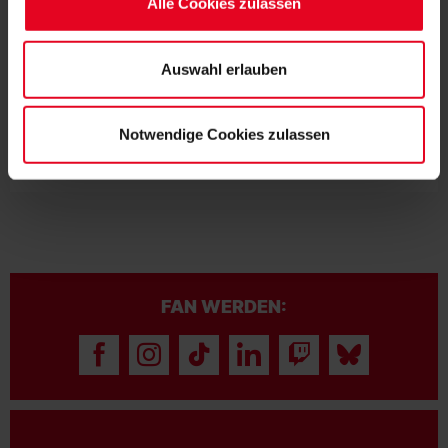
Alle Cookies zulassen
Weitere Informationen entnehmen Sie bitte unserer
MÄNNER
31.07.2026
NIEDERLAGE ZUM TRAININGSLAGER-
Datenschutzerklärung
und unserem
Impressum
."
ABSCHLUSS
Auswahl erlauben
MÄNNER
28.07.2026
MANNSCHAFT BESTÄTIGT IHR
KAPITÄNS-TRIO
Notwendige Cookies zulassen
FAN WERDEN: